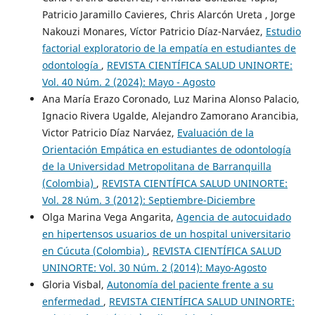
Patricio Jaramillo Cavieres, Chris Alarcón Ureta , Jorge
Nakouzi Monares, Víctor Patricio Díaz-Narváez,
Estudio
factorial exploratorio de la empatía en estudiantes de
odontología
,
REVISTA CIENTÍFICA SALUD UNINORTE:
Vol. 40 Núm. 2 (2024): Mayo - Agosto
Ana María Erazo Coronado, Luz Marina Alonso Palacio,
Ignacio Rivera Ugalde, Alejandro Zamorano Arancibia,
Victor Patricio Díaz Narváez,
Evaluación de la
Orientación Empática en estudiantes de odontología
de la Universidad Metropolitana de Barranquilla
(Colombia)
,
REVISTA CIENTÍFICA SALUD UNINORTE:
Vol. 28 Núm. 3 (2012): Septiembre-Diciembre
Olga Marina Vega Angarita,
Agencia de autocuidado
en hipertensos usuarios de un hospital universitario
en Cúcuta (Colombia)
,
REVISTA CIENTÍFICA SALUD
UNINORTE: Vol. 30 Núm. 2 (2014): Mayo-Agosto
Gloria Visbal,
Autonomía del paciente frente a su
enfermedad
,
REVISTA CIENTÍFICA SALUD UNINORTE: