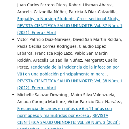
Juan Carlos Ferrero Otero, Robert Utsman Abarca,
Aracelis Calzadilla-Núñez, Patricia A Díaz-Calzadilla,
Empathy in Nursing Students. Cross-sectional Study
,
REVISTA CIENTÍFICA SALUD UNINORTE: Vol. 37 Núm. 1
(2021): Enero - Abril
Víctor Patricio Díaz-Narváez, David San Martín Roldán,
Paola Cecilia Correa Rodríguez, Claudio López
Labarca, Francisca Rojo Lazo, Pablo San Martín
Roldán, Aracelis Calzadilla Núñez, Margarett Cuello
Pérez,
Tendencia de la incidencia de la infección por
VIH en una población principalmente minera.
,
REVISTA CIENTÍFICA SALUD UNINORTE: Vol. 38 Núm. 1
(2022): Enero - Abril
Michelle Salazar Downing , Maira Silva Valenzuela,
Amada Cornejo Martínez, Víctor Patricio Díaz-Narváez,
Frecuencia de caries en niños de 6 a 11 años con
normopeso y malnutridos por exceso
,
REVISTA
CIENTÍFICA SALUD UNINORTE: Vol. 39 Núm. 3 (2023):