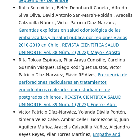
Septiembre - Diciembre
Italia Soto Villela , Belén Dehnhardt Canela , Alfredo
Silva Oliva, David Antonio San-Martín-Roldán , Aracelis
Calzadilla Núñez , Víctor Patricio Díaz-Narváez,
Garantías explícitas en salud odontológica de las
embarazadas y la salud pública por regiones y años
2010-2019 en Chile
,
REVISTA CIENTÍFICA SALUD
UNINORTE: Vol. 38 Núm. 2 (2022): Mayo - Agosto
Rita Tolosa Espinoza, Pilar Araya Cumsille, Carolina
Guzmán Vásquez, Diego Rodríguez Bustos, Víctor
Patricio Díaz-Narváez, Flávio RF Alves,
Frecuencia de
perforaciones radiculares en tratamientos
endodónticos realizados por estudiantes de
postgrados chilenos
,
REVISTA CIENTÍFICA SALUD
UNINORTE: Vol. 39 Núm. 1 (2023): Enero - Abril
Víctor Patricio Díaz-Narváez, Yolanda Dávila Pontón,
Ximena Velez Calvo, Ambar Celleri Gomezcoello, Juan
Aguilera Muñoz, Aracelis Calzadilla Núñez, Alejandro
Reyes Reyes, Pilar Torres Martínez,
Empathy and