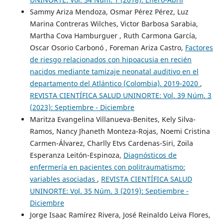
Sammy Ariza Mendoza, Osmar Pérez Pérez, Luz
Marina Contreras Wilches, Victor Barbosa Sarabia,
Martha Cova Hamburguer , Ruth Carmona García,
Oscar Osorio Carbonó , Foreman Ariza Castro,
Factores
de riesgo relacionados con hipoacusia en recién
nacidos mediante tamizaje neonatal auditivo en el
departamento del Atlántico (Colombia). 2019-2020
,
REVISTA CIENTÍFICA SALUD UNINORTE: Vol. 39 Núm. 3
(2023): Septiembre - Diciembre
Maritza Evangelina Villanueva-Benites, Kely Silva-
Ramos, Nancy Jhaneth Monteza-Rojas, Noemi Cristina
Carmen-Álvarez, Charlly Etvs Cardenas-Siri, Zoila
Esperanza Leitón-Espinoza,
Diagnósticos de
enfermería en pacientes con politraumatismo:
variables asociadas
,
REVISTA CIENTÍFICA SALUD
UNINORTE: Vol. 35 Núm. 3 (2019): Septiembre -
Diciembre
Jorge Isaac Ramírez Rivera, José Reinaldo Leiva Flores,