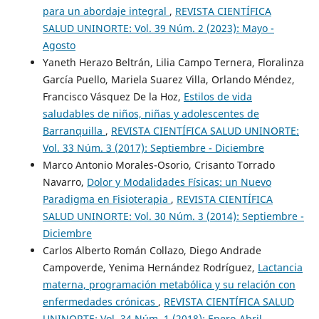
para un abordaje integral
,
REVISTA CIENTÍFICA
SALUD UNINORTE: Vol. 39 Núm. 2 (2023): Mayo -
Agosto
Yaneth Herazo Beltrán, Lilia Campo Ternera, Floralinza
García Puello, Mariela Suarez Villa, Orlando Méndez,
Francisco Vásquez De la Hoz,
Estilos de vida
saludables de niños, niñas y adolescentes de
Barranquilla
,
REVISTA CIENTÍFICA SALUD UNINORTE:
Vol. 33 Núm. 3 (2017): Septiembre - Diciembre
Marco Antonio Morales-Osorio, Crisanto Torrado
Navarro,
Dolor y Modalidades Físicas: un Nuevo
Paradigma en Fisioterapia
,
REVISTA CIENTÍFICA
SALUD UNINORTE: Vol. 30 Núm. 3 (2014): Septiembre -
Diciembre
Carlos Alberto Román Collazo, Diego Andrade
Campoverde, Yenima Hernández Rodríguez,
Lactancia
materna, programación metabólica y su relación con
enfermedades crónicas
,
REVISTA CIENTÍFICA SALUD
UNINORTE: Vol. 34 Núm. 1 (2018): Enero-Abril