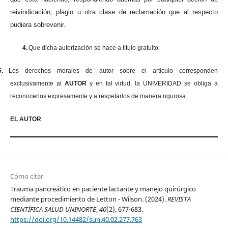
reivindicación, plagio u otra clase de reclamación que al respecto
pudiera sobrevenir.
4.
Que dicha autorización se hace a título gratuito.
5.
Los derechos morales de autor sobre el artículo corresponden
exclusivamente al
AUTOR
y en tal virtud, la UNIVERIDAD se obliga a
reconocerlos expresamente y a respetarlos de manera rigurosa.
EL AUTOR
Cómo citar
Trauma pancreático en paciente lactante y manejo quirúrgico
mediante procedimiento de Letton - Wilson. (2024).
REVISTA
CIENTÍFICA SALUD UNINORTE
,
40
(2), 677-683.
https://doi.org/10.14482/sun.40.02.277.763