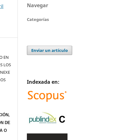
Navegar
il
Categorías
Enviar un artículo
TO EN
S LOS
ANEXE
LOS
Indexada en:
IÓN,
ÓN DE
A O