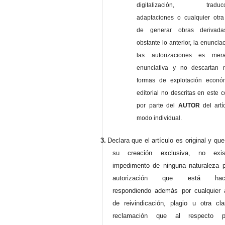
digitalización, traducci
adaptaciones o cualquier otra
de generar obras derivad
obstante lo anterior, la enuncia
las autorizaciones es mer
enunciativa y no descartan 
formas de explotación econó
editorial no descritas en este c
por parte del
AUTOR
del artí
modo individual.
3.
Declara que el artículo es original y qu
su creación exclusiva, no exist
impedimento de ninguna naturaleza p
autorización que está haci
respondiendo además por cualquier 
de reivindicación, plagio u otra cl
reclamación que al respecto pu