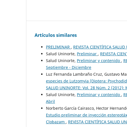
Artículos similares
PRELIMINAR
,
REVISTA CIENTÍFICA SALUD U
Salud Uninorte,
Preliminar
,
REVISTA CIENT
Salud Uninorte,
Preliminar y contenido
,
R
Septiembre - Diciembre
Luz Fernanda Lambraño Cruz, Gustavo Man
especies de Lutzomyia (Diptera: Psychodid
SALUD UNINORTE: Vol. 28 Núm. 2 (2012):
Salud Uninorte,
Preliminar y contenido
,
R
Abril
Norberto García Cairasco, Hector Hernand
Estudio preliminar de inyección estereotá
Clobazam
,
REVISTA CIENTÍFICA SALUD UNI