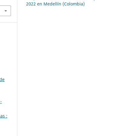
2022 en Medellín (Colombia)
 de
-
as :