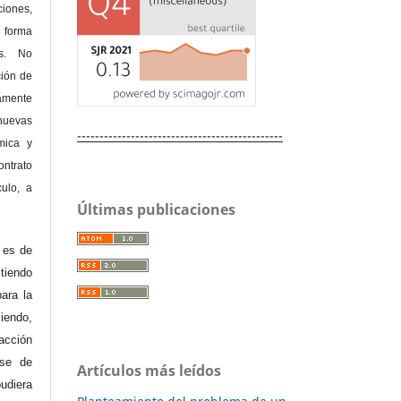
ones,
 forma
as. No
ción de
amente
nuevas
----------------------------------------------
mica y
ontrato
culo, a
Últimas publicaciones
e es de
iendo
ara la
endo,
acción
ase de
Artículos más leídos
diera