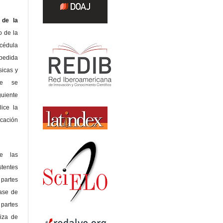
de la
o de la
édula
pedida
sicas y
te se
guiente
lice la
icación
de las
tentes
 partes
lase de
 partes
riza de