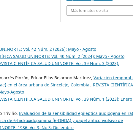
Más formatos de cita
NINORTE: Vol. 42 Núm. 2 (2026): Mayo - Agosto
ÍFICA SALUD UNINORTE: Vol. 40 Núm. 2 (2024): Mayo - Agosto
EVISTA CIENTÍFICA SALUD UNINORTE: Vol. 39 Núm. 3 (2023):
jarrés Pinzón, Eduar Elías Bejarano Martínez,
Variación temporal
ae) en el área urbana de Sincelejo, Colombia
,
REVISTA CIENTÍFICA
 Mayo-Agosto
EVISTA CIENTÍFICA SALUD UNINORTE: Vol. 39 Núm. 1 (2023): Enero 
o Triviño,
Evaluación de la sensibilidad epiléptica audiógena en rat
xica de 6-hidroxidopamina (6-OHDA) y papel anticonvulsivo de
NORTE: 1986: Vol 3, No 3: Diciembre