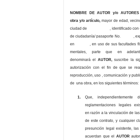
NOMBRE DE AUTOR y/o AUTORES 
obra y/o artículo,
mayor de edad, vecin
ciudad de , identificado con c
de ciudadanía/ pasaporte No. , ex
en , en uso
de sus facultades fí
mentales, parte que en adelan
denominará el
AUTOR,
suscribe la si
autorización con el fin de que se rea
reproducción, uso , comunicación y publ
de una obra, en los siguientes términos:
1.
Que, independientemente 
reglamentaciones legales exis
en razón a la vinculación de las
de este contrato, y cualquier c
presunción legal existente, las
acuerdan que el
AUTOR
auto