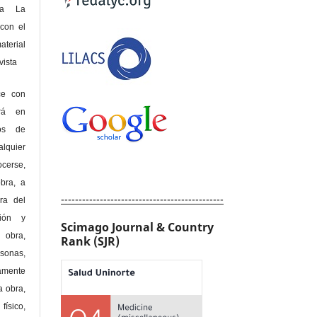
 a La
con el
terial
sta
ce con
erá en
hos de
alquier
cerse,
bra, a
----------------------------------------------
era del
ción y
Scimago Journal & Country
obra,
Rank (SJR)
rsonas,
amente
a obra,
físico,