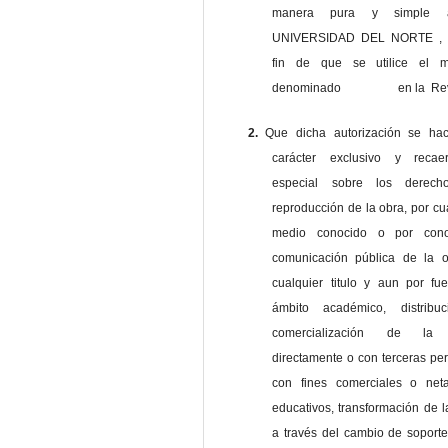
manera pura y simple
UNIVERSIDAD DEL NORTE , 
fin de que se utilice el ma
denominado en la Revi
2.
Que dicha autorización se ha
carácter exclusivo y reca
especial sobre los derec
reproducción de la obra, por cu
medio conocido o por cono
comunicación pública de la o
cualquier titulo y aun por fu
ámbito académico, distribu
comercialización de la 
directamente o con terceras pe
con fines comerciales o net
educativos, transformación de l
a través del cambio de soporte 