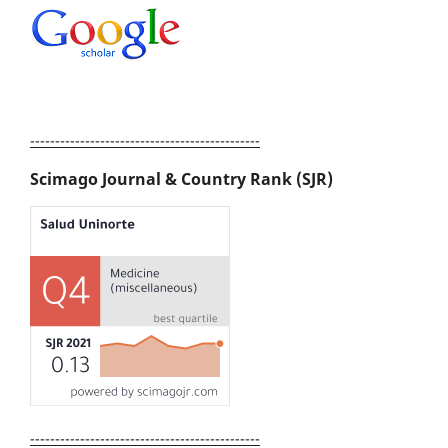
----------------------------------------------
Scimago Journal & Country Rank (SJR)
----------------------------------------------