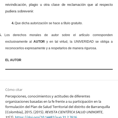
reivindicación, plagio u otra clase de reclamación que al respecto
pudiera sobrevenir.
4.
Que dicha autorización se hace a título gratuito.
5.
Los derechos morales de autor sobre el artículo corresponden
exclusivamente al
AUTOR
y en tal virtud, la UNIVERIDAD se obliga a
reconocerlos expresamente y a respetarlos de manera rigurosa.
EL AUTOR
Cómo citar
Percepciones, conocimientos y actitudes de diferentes
organizaciones basadas en la fe frente a su participación en la
formulación del Plan de Salud Territorial del distrito de Barranquilla
(Colombia), 2015. (2015).
REVISTA CIENTÍFICA SALUD UNINORTE
,
31
(2).
https://doi.org/10.14482/sun.31.2.7616