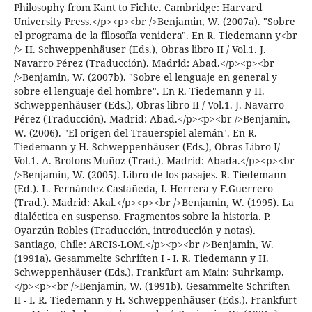
Philosophy from Kant to Fichte. Cambridge: Harvard
University Press.</p><p><br />Benjamin, W. (2007a). "Sobre
el programa de la filosofía venidera". En R. Tiedemann y<br
/> H. Schweppenhäuser (Eds.), Obras libro II / Vol.1. J.
Navarro Pérez (Traducción). Madrid: Abad.</p><p><br
/>Benjamin, W. (2007b). "Sobre el lenguaje en general y
sobre el lenguaje del hombre". En R. Tiedemann y H.
Schweppenhäuser (Eds.), Obras libro II / Vol.1. J. Navarro
Pérez (Traducción). Madrid: Abad.</p><p><br />Benjamin,
W. (2006). "El origen del Trauerspiel alemán". En R.
Tiedemann y H. Schweppenhäuser (Eds.), Obras Libro I/
Vol.1. A. Brotons Muñoz (Trad.). Madrid: Abada.</p><p><br
/>Benjamin, W. (2005). Libro de los pasajes. R. Tiedemann
(Ed.). L. Fernández Castañeda, I. Herrera y F.Guerrero
(Trad.). Madrid: Akal.</p><p><br />Benjamin, W. (1995). La
dialéctica en suspenso. Fragmentos sobre la historia. P.
Oyarzún Robles (Traducción, introducción y notas).
Santiago, Chile: ARCIS-LOM.</p><p><br />Benjamin, W.
(1991a). Gesammelte Schriften I - I. R. Tiedemann y H.
Schweppenhäuser (Eds.). Frankfurt am Main: Suhrkamp.
</p><p><br />Benjamin, W. (1991b). Gesammelte Schriften
II - I. R. Tiedemann y H. Schweppenhäuser (Eds.). Frankfurt