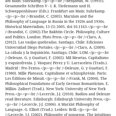
am Main: Suhrkamp.</p><p><br />Benjamin, W. (1991c).
Gesammelte Schriften V - I. R. Tiedemann und H.
Schweppenhäuser (Eds.). Frankfurt am Main: Suhrkamp.
</p><p><br />Brandist, C. (2005). Marxism and the
Philosophy of Language in Russia in the 1920s and 1930s.
Historical Materialism, 13 (1) 2005. doi 10.1163.</p><p><br
/>Brandist, C. (2002).The Bakhtin Circle. Philosophy, Culture
and Politics. London: Pluto Press.</p><p><br />Claro, A.
(2012). Las vasijas quebradas. Santiago, Chile: Ediciones
Universidad Diego Portales.</p><p><br />Claro, A. (2009).
La cábala y la Inquisición. Santiago, Chile: LOM.</p><p><br
/>Deleuze, G. y Guattari, F. (2002). Mil Mesetas. Capitalismo
y esquizofrenia. J. Vásquez Pérez y U. Larraceleta (Trads.).
Madrid : Pre-Textos.</p><p><br />Deleuze, G. y Guattari, F.
(1980). Mille Plateaux. Capitalisme et schizophrénie. Paris:
Les Éditions de Minuit.</p><p><br />Frank, M. (2004). The
Philosophical Foundations of Early German Romanticism. E.
Millán- Zaibert (Trad.). New York: University of New York
Press.</p><p><br />Lecercle, J-J. (2010). Badiou and Deleuze
read literature. Edinburgh: Edinburgh University Press.</p>
<p><br />Lecercle, J-J. (2006). A Marxist Philosophy of
Language. G. Elliott (Trad.). Leiden: Brill.</p><p><br
/>Lecercle, J-J. (2002). Philosophy of nonsense. The intuitions