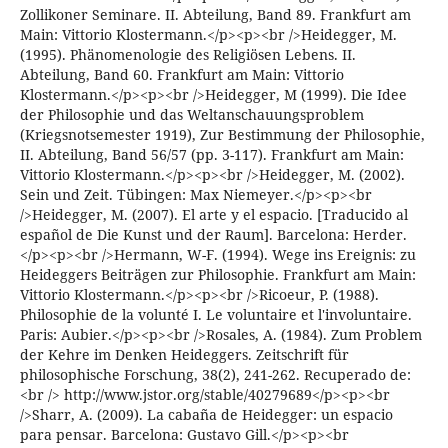
Zollikoner Seminare. II. Abteilung, Band 89. Frankfurt am
Main: Vittorio Klostermann.</p><p><br />Heidegger, M.
(1995). Phänomenologie des Religiösen Lebens. II.
Abteilung, Band 60. Frankfurt am Main: Vittorio
Klostermann.</p><p><br />Heidegger, M (1999). Die Idee
der Philosophie und das Weltanschauungsproblem
(Kriegsnotsemester 1919), Zur Bestimmung der Philosophie,
II. Abteilung, Band 56/57 (pp. 3-117). Frankfurt am Main:
Vittorio Klostermann.</p><p><br />Heidegger, M. (2002).
Sein und Zeit. Tübingen: Max Niemeyer.</p><p><br
/>Heidegger, M. (2007). El arte y el espacio. [Traducido al
español de Die Kunst und der Raum]. Barcelona: Herder.
</p><p><br />Hermann, W-F. (1994). Wege ins Ereignis: zu
Heideggers Beiträgen zur Philosophie. Frankfurt am Main:
Vittorio Klostermann.</p><p><br />Ricoeur, P. (1988).
Philosophie de la volunté I. Le voluntaire et l'involuntaire.
Paris: Aubier.</p><p><br />Rosales, A. (1984). Zum Problem
der Kehre im Denken Heideggers. Zeitschrift für
philosophische Forschung, 38(2), 241-262. Recuperado de:
<br /> http://www.jstor.org/stable/40279689</p><p><br
/>Sharr, A. (2009). La cabaña de Heidegger: un espacio
para pensar. Barcelona: Gustavo Gill.</p><p><br