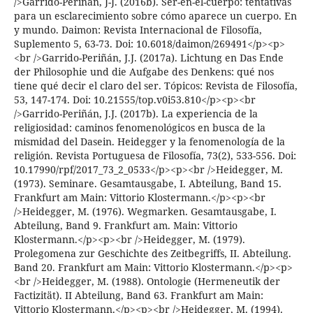
/>Garrido-Periñán, J-J. (2016b). Ser-en-el-cuerpo: tentativas
para un esclarecimiento sobre cómo aparece un cuerpo. En
y mundo. Daimon: Revista Internacional de Filosofía,
Suplemento 5, 63-73. Doi: 10.6018/daimon/269491</p><p>
<br />Garrido-Periñán, J.J. (2017a). Lichtung en Das Ende
der Philosophie und die Aufgabe des Denkens: qué nos
tiene qué decir el claro del ser. Tópicos: Revista de Filosofía,
53, 147-174. Doi: 10.21555/top.v0i53.810</p><p><br
/>Garrido-Periñán, J.J. (2017b). La experiencia de la
religiosidad: caminos fenomenológicos en busca de la
mismidad del Dasein. Heidegger y la fenomenología de la
religión. Revista Portuguesa de Filosofía, 73(2), 533-556. Doi:
10.17990/rpf/2017_73_2_0533</p><p><br />Heidegger, M.
(1973). Seminare. Gesamtausgabe, I. Abteilung, Band 15.
Frankfurt am Main: Vittorio Klostermann.</p><p><br
/>Heidegger, M. (1976). Wegmarken. Gesamtausgabe, I.
Abteilung, Band 9. Frankfurt am. Main: Vittorio
Klostermann.</p><p><br />Heidegger, M. (1979).
Prolegomena zur Geschichte des Zeitbegriffs, II. Abteilung.
Band 20. Frankfurt am Main: Vittorio Klostermann.</p><p>
<br />Heidegger, M. (1988). Ontologie (Hermeneutik der
Factizität). II Abteilung, Band 63. Frankfurt am Main:
Vittorio Klostermann.</p><p><br />Heidegger, M. (1994).