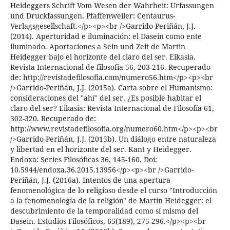
Heideggers Schrift Vom Wesen der Wahrheit: Urfassungen
und Druckfassungen. Pfaffenweiler: Centaurus-
Verlagsgesellschaft.</p><p><br />Garrido-Periñán, J.J.
(2014). Aperturidad e iluminación: el Dasein como ente
iluminado. Aportaciones a Sein und Zeit de Martin
Heidegger bajo el horizonte del claro del ser. Eikasia.
Revista Internacional de filosofía 56, 203-216. Recuperado
de: http://revistadefilosofia.com/numero56.htm</p><p><br
/>Garrido-Periñán, J.J. (2015a). Carta sobre el Humanismo:
consideraciones del "ahí" del ser. ¿Es posible habitar el
claro del ser? Eikasia: Revista Internacional de Filosofía 61,
302-320. Recuperado de:
http://www.revistadefilosofia.org/numero60.htm</p><p><br
/>Garrido-Periñán, J.J. (2015b). Un diálogo entre naturaleza
y libertad en el horizonte del ser. Kant y Heidegger.
Endoxa: Series Filosóficas 36, 145-160. Doi:
10.5944/endoxa.36.2015.13956</p><p><br />Garrido-
Periñán, J.J. (2016a). Intentos de una apertura
fenomenológica de lo religioso desde el curso "Introducción
a la fenomenología de la religión" de Martin Heidegger: el
descubrimiento de la temporalidad como sí mismo del
Dasein. Estudios Filosóficos, 65(189), 275-296.</p><p><br