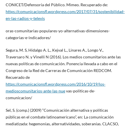
CONICET/Defensoría del Público. Mimeo. Recuperado de:
https://comunicacionsfl.wordpress.com/2017/07/31/sostenibilidad-
en-las-radios-y-televis
oras-comunitarias-populares-yo-alternativas-dimensiones-
categorias-e-indicadores/
Segura, M. S, Hidalgo A. L., Kejval L., Linares A., Longo V.,
Traversaro N. y Vinelli N (2016). Los medios comunitarios ante las
nuevas políticas de comunicación. Ponencia llevada a cabo en el
Congreso de la Red de Carreras de Comunicación REDCOM.
Recuerado de
https://comunicacionsfl.wordpress.com/2016/10/19/los-
medioscomunitarios-ante-las-nue
vas-politicas-de-
comunicacion/
Sel, S. (comp.) (2009) “Comunicación alternativa y políticas
públicas en el combate latinoamericano”, en: La comunicación
mediatizada: hegemonías, alternatividades, soberanías. CLACSO,