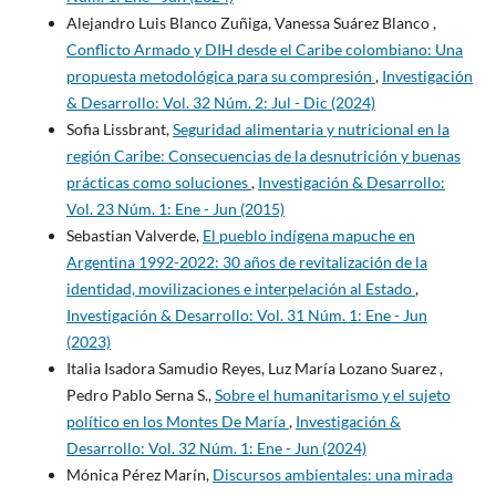
Alejandro Luis Blanco Zuñiga, Vanessa Suárez Blanco ,
Conflicto Armado y DIH desde el Caribe colombiano: Una
propuesta metodológica para su compresión
,
Investigación
& Desarrollo: Vol. 32 Núm. 2: Jul - Dic (2024)
Sofia Lissbrant,
Seguridad alimentaria y nutricional en la
región Caribe: Consecuencias de la desnutrición y buenas
prácticas como soluciones
,
Investigación & Desarrollo:
Vol. 23 Núm. 1: Ene - Jun (2015)
Sebastian Valverde,
El pueblo indígena mapuche en
Argentina 1992-2022: 30 años de revitalización de la
identidad, movilizaciones e interpelación al Estado
,
Investigación & Desarrollo: Vol. 31 Núm. 1: Ene - Jun
(2023)
Italia Isadora Samudio Reyes, Luz María Lozano Suarez ,
Pedro Pablo Serna S.,
Sobre el humanitarismo y el sujeto
político en los Montes De María
,
Investigación &
Desarrollo: Vol. 32 Núm. 1: Ene - Jun (2024)
Mónica Pérez Marín,
Discursos ambientales: una mirada