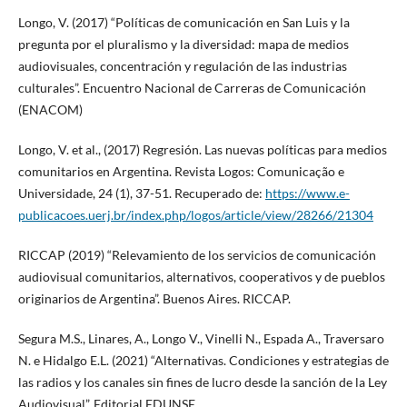
Longo, V. (2017) “Políticas de comunicación en San Luis y la
pregunta por el pluralismo y la diversidad: mapa de medios
audiovisuales, concentración y regulación de las industrias
culturales”. Encuentro Nacional de Carreras de Comunicación
(ENACOM)
Longo, V. et al., (2017) Regresión. Las nuevas políticas para medios
comunitarios en Argentina. Revista Logos: Comunicação e
Universidade, 24 (1), 37-51. Recuperado de:
https://www.e-
publicacoes.uerj.br/index.php/logos/article/view/28266/21304
RICCAP (2019) “Relevamiento de los servicios de comunicación
audiovisual comunitarios, alternativos, cooperativos y de pueblos
originarios de Argentina”. Buenos Aires. RICCAP.
Segura M.S., Linares, A., Longo V., Vinelli N., Espada A., Traversaro
N. e Hidalgo E.L. (2021) “Alternativas. Condiciones y estrategias de
las radios y los canales sin fines de lucro desde la sanción de la Ley
Audiovisual”. Editorial EDUNSE.