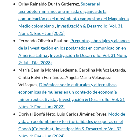
Orley Reinaldo Durán Gutierrez,
Superar el
tecnodeterminismo: una mirada orgánica de la
comunicación en el movimiento campesino del Magdalena
Medio colombiano
,
Investigación & Desarrollo: Vol. 31
Núm. 1: Ene - Jun (2023)
Fernando Oliveira Paulino,
Preguntas, abordajes y alcances
de la investigación en los postgrados en comunicación en
América Latina
,
Investigación & Desarrollo: Vol. 31 Núm.
2: Jul - Dic (2023)
María Camila Montes Ledesma, Carolina Muñoz Legarda,
Cintia Balvin Fernández, Ángela María Velásquez
Velásquez,
Dinámicas socio culturales y alternativas
económicas de mujeres en un contexto de economía
minera extractivista
,
Investigación & Desarrollo: Vol. 31
Núm. 1: Ene - Jun (2023)
Dorival Bonfá Neto, Luis Carlos Jiménez Reyes,
Modo de
vida afrocolombiano y territorialidades pesqueras en el
Chocó (Colombia)
,
Investigación & Desarrollo: Vol. 32
Núm. 1: Ene - Jun (2024)