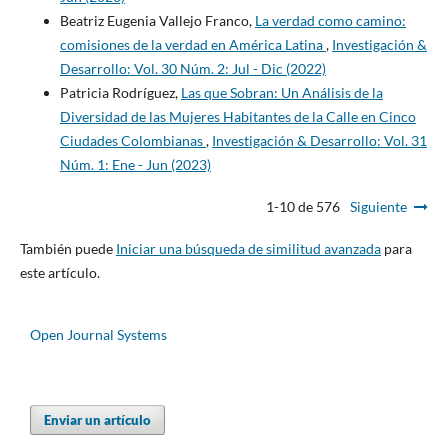
Beatriz Eugenia Vallejo Franco,
La verdad como camino:
comisiones de la verdad en América Latina
,
Investigación &
Desarrollo: Vol. 30 Núm. 2: Jul - Dic (2022)
Patricia Rodríguez,
Las que Sobran: Un Análisis de la
Diversidad de las Mujeres Habitantes de la Calle en Cinco
Ciudades Colombianas
,
Investigación & Desarrollo: Vol. 31
Núm. 1: Ene - Jun (2023)
1-10 de 576
Siguiente
También puede
Iniciar una búsqueda de similitud avanzada
para
este artículo.
Open Journal Systems
Enviar un artículo