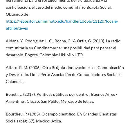
herramienta para el fortalecimiento de la ciudadanía y la
participación. el caso del medio comunitario Bogotá Social.
Obtenido de
https://repository.uniminuto.edu/handle/10656/11120?locale-
attribute=es
Aldana, Y., Rodríguez, L. C., Rocha, C., & Ortiz, G. (2010). La radio
comunitaria en Cundinamarca: una posibilidad para pensar el
desarrolo. Bogotá, Colombia: UNIMINUTO.
Alfaro, R. M. (2006). Otra Brújula . Innovaciones en Comunicación
y Desarrollo. Lima, Perú: Asociación de Comunicadores Sociales
Calandria.
Boneti, L. (2017). Políticas públicas por dentro . Buenos Aires -
Argentina : Clacso; San Pablo: Mercado de letras.
Bourdieu, P. (1983). O campo cientifico. En Grandes Cientistas
Sociais (pág. 57). Mexico: Atica.