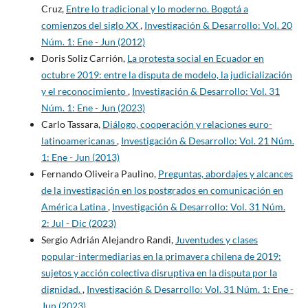
Cruz,
Entre lo tradicional y lo moderno. Bogotá a
comienzos del siglo XX
,
Investigación & Desarrollo: Vol. 20
Núm. 1: Ene - Jun (2012)
Doris Soliz Carrión,
La protesta social en Ecuador en
octubre 2019: entre la disputa de modelo, la judicialización
y el reconocimiento
,
Investigación & Desarrollo: Vol. 31
Núm. 1: Ene - Jun (2023)
Carlo Tassara,
Diálogo, cooperación y relaciones euro-
latinoamericanas
,
Investigación & Desarrollo: Vol. 21 Núm.
1: Ene - Jun (2013)
Fernando Oliveira Paulino,
Preguntas, abordajes y alcances
de la investigación en los postgrados en comunicación en
América Latina
,
Investigación & Desarrollo: Vol. 31 Núm.
2: Jul - Dic (2023)
Sergio Adrián Alejandro Randi,
Juventudes y clases
popular-intermediarias en la primavera chilena de 2019:
sujetos y acción colectiva disruptiva en la disputa por la
dignidad.
,
Investigación & Desarrollo: Vol. 31 Núm. 1: Ene -
Jun (2023)