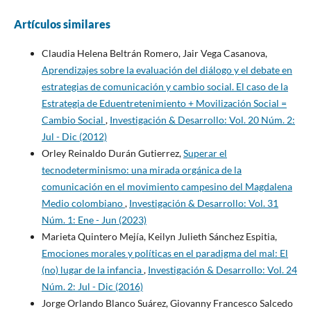
Artículos similares
Claudia Helena Beltrán Romero, Jair Vega Casanova,
Aprendizajes sobre la evaluación del diálogo y el debate en
estrategias de comunicación y cambio social. El caso de la
Estrategia de Eduentretenimiento + Movilización Social =
Cambio Social
,
Investigación & Desarrollo: Vol. 20 Núm. 2:
Jul - Dic (2012)
Orley Reinaldo Durán Gutierrez,
Superar el
tecnodeterminismo: una mirada orgánica de la
comunicación en el movimiento campesino del Magdalena
Medio colombiano
,
Investigación & Desarrollo: Vol. 31
Núm. 1: Ene - Jun (2023)
Marieta Quintero Mejía, Keilyn Julieth Sánchez Espitia,
Emociones morales y políticas en el paradigma del mal: El
(no) lugar de la infancia
,
Investigación & Desarrollo: Vol. 24
Núm. 2: Jul - Dic (2016)
Jorge Orlando Blanco Suárez, Giovanny Francesco Salcedo