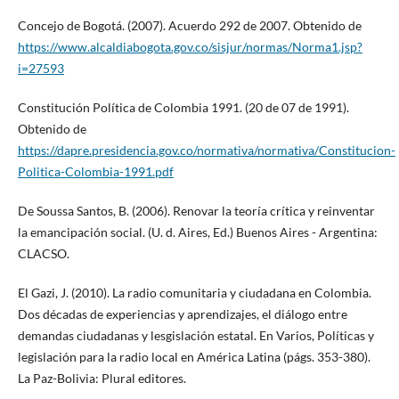
Concejo de Bogotá. (2007). Acuerdo 292 de 2007. Obtenido de
https://www.alcaldiabogota.gov.co/sisjur/normas/Norma1.jsp?
i=27593
Constitución Política de Colombia 1991. (20 de 07 de 1991).
Obtenido de
https://dapre.presidencia.gov.co/normativa/normativa/Constitucion-
Politica-Colombia-1991.pdf
De Soussa Santos, B. (2006). Renovar la teoría crítica y reinventar
la emancipación social. (U. d. Aires, Ed.) Buenos Aires - Argentina:
CLACSO.
El Gazi, J. (2010). La radio comunitaria y ciudadana en Colombia.
Dos décadas de experiencias y aprendizajes, el diálogo entre
demandas ciudadanas y lesgislación estatal. En Varios, Políticas y
legislación para la radio local en América Latina (págs. 353-380).
La Paz-Bolivia: Plural editores.