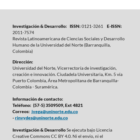
Investigación & Desarrollo: ISSN:
0121-3261
E-ISSN:
2011-7574
Revista Latinoamericana de Ciencias Sociales y Desarrollo
Humano de la Universidad del Norte (Barranquilla,
Colombia)
Dirección:
Universidad del Norte, Vicerrectoría de investigación,
creación e innovación. Ciudadela Universitaria, Km. 5 vía
Puerto Colombia, Área Metropolitana de Barranquilla-
Colombia - Suramérica.
Información de contacto:
Teléfono: (57-5) 3509509, Ext 4821
Correos:
jvega@uninorte.edu.co
-
rinvydes@uninorte.edu.co
Investigación & Desarrollo
Se ejecuta bajo Licencia
Creative Commons CC BY 4.0. Ni el envío, ni el