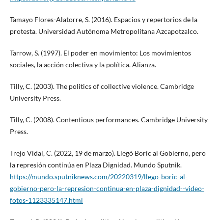
Tamayo Flores-Alatorre, S. (2016). Espacios y repertorios de la
protesta. Universidad Autónoma Metropolitana Azcapotzalco.
Tarrow, S. (1997). El poder en movimiento: Los movimientos
sociales, la acción colectiva y la política. Alianza.
Tilly, C. (2003). The politics of collective violence. Cambridge
University Press.
Tilly, C. (2008). Contentious performances. Cambridge University
Press.
Trejo Vidal, C. (2022, 19 de marzo). Llegó Boric al Gobierno, pero
la represión continúa en Plaza Dignidad. Mundo Sputnik.
https://mundo.sputniknews.com/20220319/llego-boric-al-
gobierno-pero-la-represion-continua-en-plaza-dignidad--video-
fotos-1123335147.html