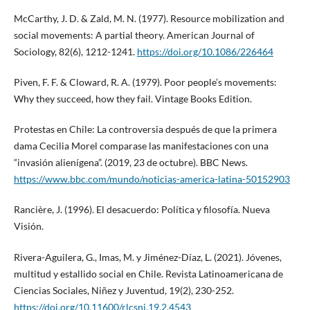
McCarthy, J. D. & Zald, M. N. (1977). Resource mobilization and
social movements: A partial theory. American Journal of
Sociology, 82(6), 1212-1241.
https://doi.org/10.1086/226464
Piven, F. F. & Cloward, R. A. (1979). Poor people’s movements:
Why they succeed, how they fail. Vintage Books Edition.
Protestas en Chile: La controversia después de que la primera
dama Cecilia Morel comparase las manifestaciones con una
“invasión alienígena”. (2019, 23 de octubre). BBC News.
https://www.bbc.com/mundo/noticias-america-latina-50152903
Rancière, J. (1996). El desacuerdo: Política y filosofía. Nueva
Visión.
Rivera-Aguilera, G., Imas, M. y Jiménez-Díaz, L. (2021). Jóvenes,
multitud y estallido social en Chile. Revista Latinoamericana de
Ciencias Sociales, Niñez y Juventud, 19(2), 230-252.
https://doi.org/10.11600/rlcsnj.19.2.4543