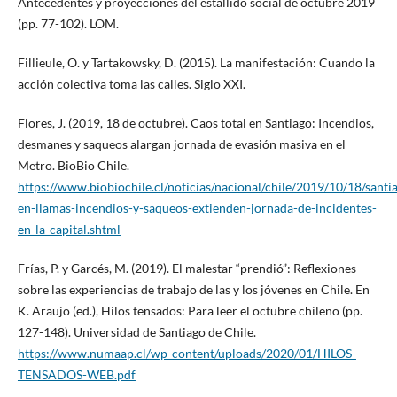
Antecedentes y proyecciones del estallido social de octubre 2019
(pp. 77-102). LOM.
Fillieule, O. y Tartakowsky, D. (2015). La manifestación: Cuando la
acción colectiva toma las calles. Siglo XXI.
Flores, J. (2019, 18 de octubre). Caos total en Santiago: Incendios,
desmanes y saqueos alargan jornada de evasión masiva en el
Metro. BioBio Chile.
https://www.biobiochile.cl/noticias/nacional/chile/2019/10/18/santi
en-llamas-incendios-y-saqueos-extienden-jornada-de-incidentes-
en-la-capital.shtml
Frías, P. y Garcés, M. (2019). El malestar “prendió”: Reflexiones
sobre las experiencias de trabajo de las y los jóvenes en Chile. En
K. Araujo (ed.), Hilos tensados: Para leer el octubre chileno (pp.
127-148). Universidad de Santiago de Chile.
https://www.numaap.cl/wp-content/uploads/2020/01/HILOS-
TENSADOS-WEB.pdf