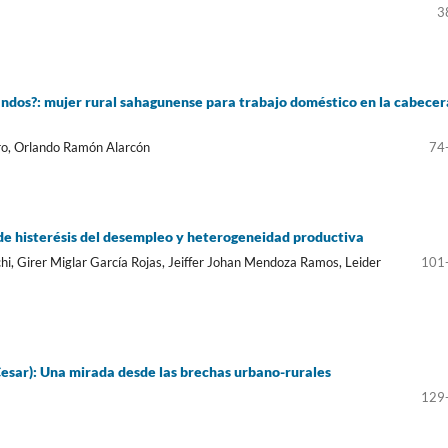
3
blandos?: mujer rural sahagunense para trabajo doméstico en la cabecer
aro, Orlando Ramón Alarcón
74
de histerésis del desempleo y heterogeneidad productiva
hi, Girer Miglar García Rojas, Jeiffer Johan Mendoza Ramos, Leider
101
Cesar): Una mirada desde las brechas urbano-rurales
129