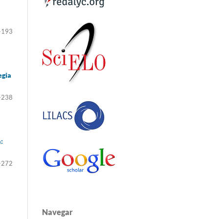
-193
egia
-238
:
-272
Navegar