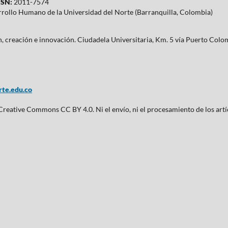
SN:
2011-7574
rrollo Humano de la Universidad del Norte (Barranquilla, Colombia)
ón, creación e innovación. Ciudadela Universitaria, Km. 5 vía Puerto Co
te.edu.co
 Creative Commons CC BY 4.0. Ni el envío, ni el procesamiento de los artí