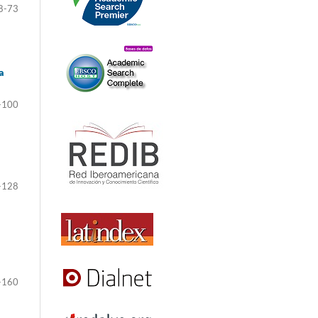
8-73
a
-100
-128
-160