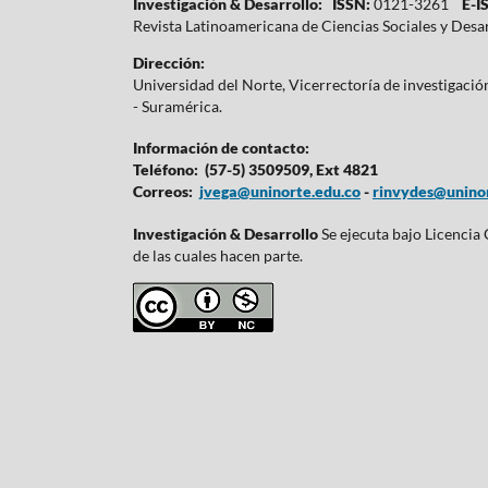
Investigación & Desarrollo: ISSN:
0121-3261
E-IS
Revista Latinoamericana de Ciencias Sociales y Desa
Dirección:
Universidad del Norte, Vicerrectoría de investigaci
- Suramérica.
Información de contacto:
Teléfono: (57-5) 3509509, Ext 4821
Correos:
jvega@uninorte.edu.co
-
rinvydes@uninor
Investigación & Desarrollo
Se ejecuta bajo Licencia
de las cuales hacen parte.