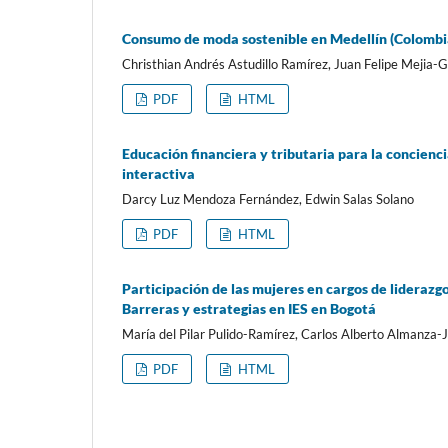
Consumo de moda sostenible en Medellín (Colombia
Christhian Andrés Astudillo Ramírez, Juan Felipe Mejia-G
PDF
HTML
Educación financiera y tributaria para la concien
interactiva
Darcy Luz Mendoza Fernández, Edwin Salas Solano
PDF
HTML
Participación de las mujeres en cargos de lideraz
Barreras y estrategias en IES en Bogotá
María del Pilar Pulido-Ramírez, Carlos Alberto Almanza
PDF
HTML