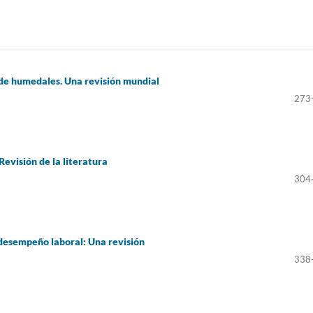
de humedales. Una revisión mundial
273
 Revisión de la literatura
304
l desempeño laboral: Una revisión
338