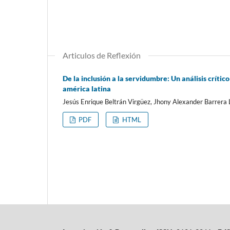
Articulos de Reflexión
De la inclusión a la servidumbre: Un análisis crític
américa latina
Jesús Enrique Beltrán Virgüez, Jhony Alexander Barrera 
PDF
HTML