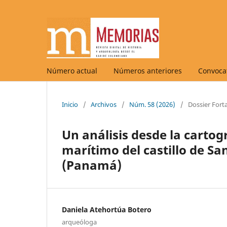
Número actual
Números anteriores
Convocat
Inicio
/
Archivos
/
Núm. 58 (2026)
/
Dossier Fort
Un análisis desde la cartogr
marítimo del castillo de Sa
(Panamá)
Daniela Atehortúa Botero
arqueóloga