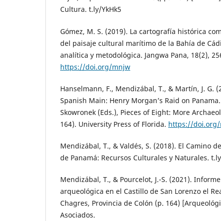
Cultura. t.ly/YkHk5
Gómez, M. S. (2019). La cartografía histórica co
del paisaje cultural marítimo de la Bahía de Cá
analítica y metodológica. Jangwa Pana, 18(2), 25
https://doi.org/mnjw
Hanselmann, F., Mendizábal, T., & Martín, J. G. 
Spanish Main: Henry Morgan’s Raid on Panama. 
Skowronek (Eds.), Pieces of Eight: More Archaeol
164). University Press of Florida.
https://doi.org
Mendizábal, T., & Valdés, S. (2018). El Camino d
de Panamá: Recursos Culturales y Naturales. t.l
Mendizábal, T., & Pourcelot, J.-S. (2021). Inform
arqueológica en el Castillo de San Lorenzo el Re
Chagres, Provincia de Colón (p. 164) [Arqueológ
Asociados.