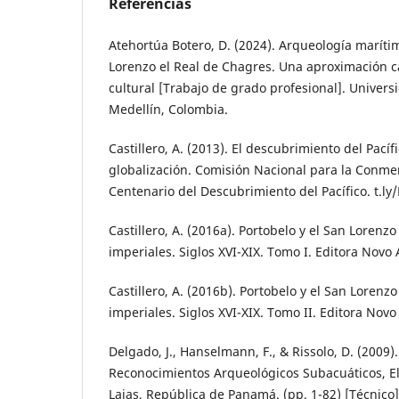
Referencias
Atehortúa Botero, D. (2024). Arqueología marítim
Lorenzo el Real de Chagres. Una aproximación ca
cultural [Trabajo de grado profesional]. Univers
Medellín, Colombia.
Castillero, A. (2013). El descubrimiento del Pacíf
globalización. Comisión Nacional para la Conme
Centenario del Descubrimiento del Pacífico. t.ly
Castillero, A. (2016a). Portobelo y el San Lorenz
imperiales. Siglos XVI-XIX. Tomo I. Editora Novo A
Castillero, A. (2016b). Portobelo y el San Lorenz
imperiales. Siglos XVI-XIX. Tomo II. Editora Novo A
Delgado, J., Hanselmann, F., & Rissolo, D. (2009)
Reconocimientos Arqueológicos Subacuáticos, El 
Lajas, República de Panamá. (pp. 1-82) [Técnico]