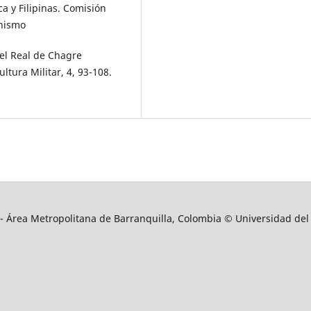
a y Filipinas. Comisión
anismo
o el Real de Chagre
ltura Militar, 4, 93-108.
9 - Área Metropolitana de Barranquilla, Colombia © Universidad del