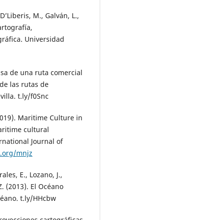
 D’Liberis, M., Galván, L.,
rtografía,
ráfica. Universidad
nsa de una ruta comercial
de las rutas de
illa. t.ly/f0Snc
2019). Maritime Culture in
ritime cultural
national Journal of
i.org/mnjz
ales, E., Lozano, J.,
Z. (2013). El Océano
céano. t.ly/HHcbw
proyecciones cartográficas.