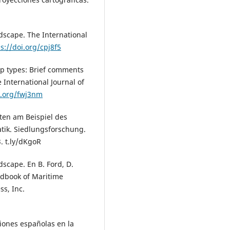
ndscape. The International
s://doi.org/cpj8f5
ip types: Brief comments
 International Journal of
i.org/fwj3nm
ten am Beispiel des
tik. Siedlungsforschung.
. t.ly/dKgoR
dscape. En B. Ford, D.
ndbook of Maritime
ss, Inc.
ciones españolas en la