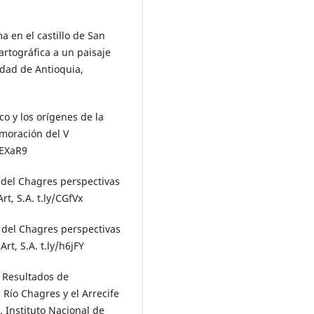
a en el castillo de San
rtográfica a un paisaje
idad de Antioquia,
ico y los orígenes de la
moración del V
/EXaR9
o del Chagres perspectivas
rt, S.A. t.ly/CGfVx
o del Chagres perspectivas
rt, S.A. t.ly/h6jFY
. Resultados de
Río Chagres y el Arrecife
. Instituto Nacional de