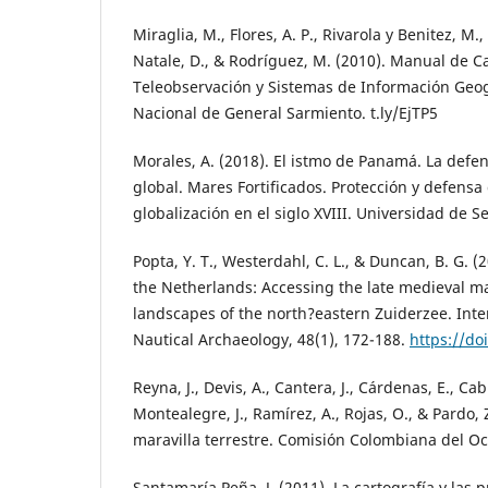
Miraglia, M., Flores, A. P., Rivarola y Benitez, M.,
Natale, D., & Rodríguez, M. (2010). Manual de Ca
Teleobservación y Sistemas de Información Geog
Nacional de General Sarmiento. t.ly/EjTP5
Morales, A. (2018). El istmo de Panamá. La defe
global. Mares Fortificados. Protección y defensa 
globalización en el siglo XVIII. Universidad de Sev
Popta, Y. T., Westerdahl, C. L., & Duncan, B. G. (
the Netherlands: Accessing the late medieval ma
landscapes of the north?eastern Zuiderzee. Inter
Nautical Archaeology, 48(1), 172-188.
https://do
Reyna, J., Devis, A., Cantera, J., Cárdenas, E., Cabr
Montealegre, J., Ramírez, A., Rojas, O., & Pardo, 
maravilla terrestre. Comisión Colombiana del O
Santamaría Peña, J. (2011). La cartografía y las 