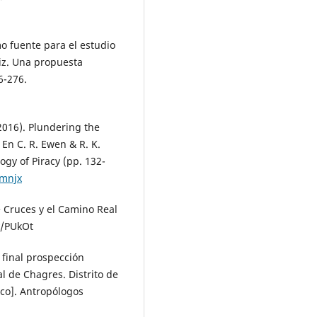
mo fuente para el estudio
diz. Una propuesta
6-276.
(2016). Plundering the
En C. R. Ewen & R. K.
ogy of Piracy (pp. 132-
/mnjx
e Cruces y el Camino Real
y/PUkOt
e final prospección
al de Chagres. Distrito de
ico]. Antropólogos