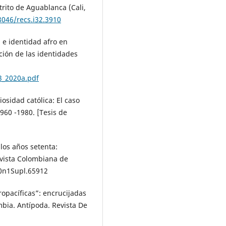
trito de Aguablanca (Cali,
8046/recs.i32.3910
a e identidad afro en
ción de las identidades
3_2020a.pdf
iosidad católica: El caso
960 -1980. [Tesis de
 los años setenta:
evista Colombiana de
40n1Supl.65912
ropacíficas”: encrucijadas
mbia. Antípoda. Revista De