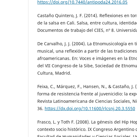
https://doi.org/10.7440/antipoda24.2016.05
Castaño Quintero, J. F. (2014). Reflexiones en tor
de la salsa en Cali. Salsa, entre cultura, identida
Documentos de trabajo del CIES, nº 8. Universid
De Carvalho, J. J. (2004). La Etnomusicología en
musical, una reflexión a partir de las tradicione
afroamericanas. En: Voces e imágenes en la Etno
del VII Congreso de la Sibe, Sociedad de Etnomu
Cultura, Madrid.
Feixa, C., Márquez, F., Hansen, N., & Castaño, J.
forma de resistencia frente al juvenicidio: la ex
Revista Latinoamericana de Ciencias Sociales, Ni
36.
https://dx.doi.org/10.11600/rlcsnj.20.3.5550
Frasco, L. y Toth F. (2008). La génesis del Hip Ho
contexto socio histórico. IX Congreso Argentino 
Facultad de Humanidades y Ciencias Sociales. U