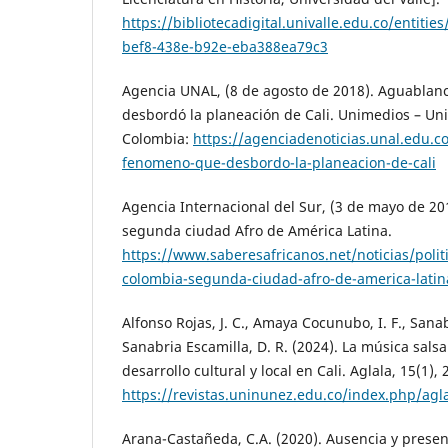
https://bibliotecadigital.univalle.edu.co/entiti
bef8-438e-b92e-eba388ea79c3
Agencia UNAL, (8 de agosto de 2018). Aguabla
desbordó la planeación de Cali. Unimedios – Un
Colombia:
https://agenciadenoticias.unal.edu.c
fenomeno-que-desbordo-la-planeacion-de-cali
Agencia Internacional del Sur, (3 de mayo de 201
segunda ciudad Afro de América Latina.
https://www.saberesafricanos.net/noticias/polit
colombia-segunda-ciudad-afro-de-america-latin
Alfonso Rojas, J. C., Amaya Cocunubo, I. F., Sanab
Sanabria Escamilla, D. R. (2024). La música sals
desarrollo cultural y local en Cali. Aglala, 15(1),
https://revistas.uninunez.edu.co/index.php/agla
Arana-Castañeda, C.A. (2020). Ausencia y prese