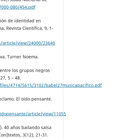
/000-080/454.pdf
ción de identidad en
 Revista Científica, 9, 1-
/article/view/24000/23640
siva. Turner Noema.
 entre los grupos negros
27, 5 – 48.
files/4714/5615/3102/babel27musicapacifico.pdf
reclamo. El oído pensante.
/oidopensante/article/view/11055
). 40 años bailando salsa
on]textos, 3(12), 21-31.