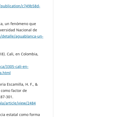
es/publication/c749b58d-
nca, un fenómeno que
iversidad Nacional de
o/detalle/aguablanca-un-
8). Cali, en Colombia,
ica/3305-cali-en-
a.html
ria Escamilla, H. F., &
a como factor de
 287-301.
la/article/view/2484
ncia estatal como forma