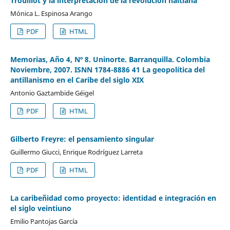
Trouillot y la interpretación de la revolución haitiana
Mónica L. Espinosa Arango
PDF
HTML
Memorias, Año 4, Nº 8. Uninorte. Barranquilla. Colombia
Noviembre, 2007. ISNN 1784-8886 41 La geopolítica del
antillanismo en el Caribe del siglo XIX
Antonio Gaztambide Géigel
PDF
HTML
Gilberto Freyre: el pensamiento singular
Guillermo Giucci, Enrique Rodríguez Larreta
PDF
HTML
La caribeñidad como proyecto: identidad e integración en
el siglo veintiuno
Emilio Pantojas García