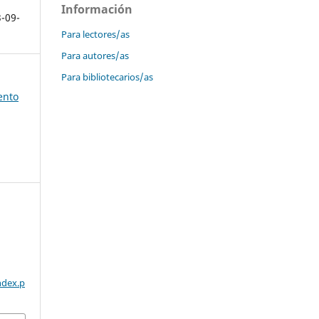
Información
3-09-
Para lectores/as
Para autores/as
Para bibliotecarios/as
ento
ndex.p