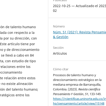
2022-10-25 — Actualizado el 202
02
Número
ión de talento humano
Núm. 51 (2021): Revista Pensami
ada con respecto a la
& Gestión
a por su dirección, con
Este artículo tiene por
Sección
no y de direccionamiento
Artículos
 se llevó a cabo en 84
a, con estudio de tipo
relaciones entre los
Cómo citar
reccionamiento
Procesos de talento humano y
te relación entre estos
direccionamiento estratégico en la
 no existe alineación
mediana empresa de Barranquilla,
tión del talento humano;
Colombia. (2023).
Revista científica
Pensamiento Y Gestión
,
51
, 133-149.
tratégicos entre los
https://rcientificas.uninorte.edu.co/i
hp/pensamiento/article/view/15148