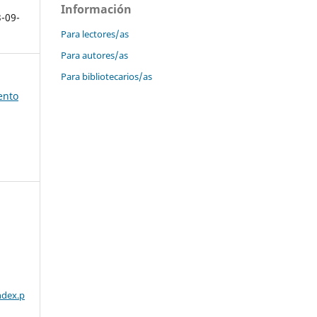
Información
3-09-
Para lectores/as
Para autores/as
Para bibliotecarios/as
ento
ndex.p