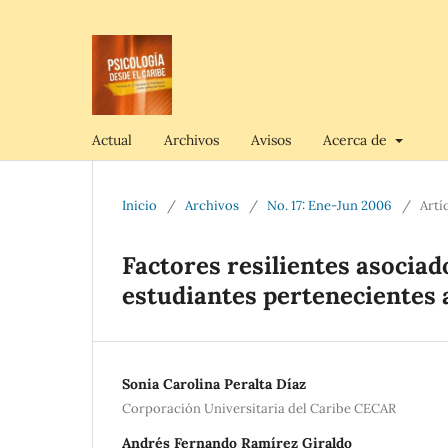
Actual
Archivos
Avisos
Acerca de
Inicio
/
Archivos
/
No. 17: Ene-Jun 2006
/
Artí
Factores resilientes asocia
estudiantes pertenecientes 
Sonia Carolina Peralta Díaz
Corporación Universitaria del Caribe CECAR
Andrés Fernando Ramírez Giraldo