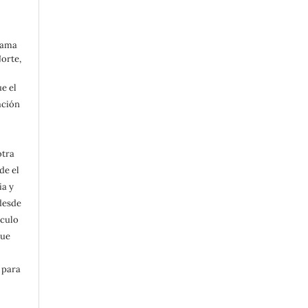
grama
Norte,
e el
ación
otra
de el
ia y
 desde
ículo
que
 para