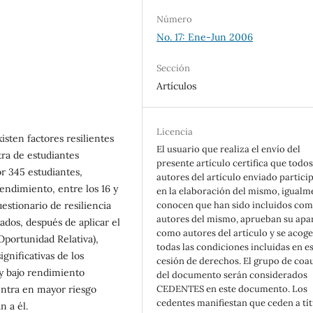
Número
No. 17: Ene-Jun 2006
Sección
Artículos
Licencia
isten factores resilientes
El usuario que realiza el envío del
ra de estudiantes
presente artículo certifica que todos
r 345 estudiantes,
autores del artículo enviado partici
rendimiento, entre los 16 y
en la elaboración del mismo, igualm
estionario de resiliencia
conocen que han sido incluidos co
autores del mismo, aprueban su apa
ados, después de aplicar el
como autores del artículo y se acoge
(Oportunidad Relativa),
todas las condiciones incluidas en e
gnificativas de los
cesión de derechos. El grupo de coa
 y bajo rendimiento
del documento serán considerados
entra en mayor riesgo
CEDENTES en este documento. Los
cedentes manifiestan que ceden a tí
n a él.