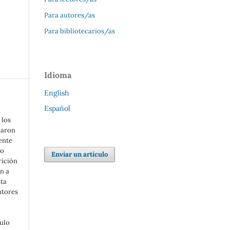
Para autores/as
Para bibliotecarios/as
Idioma
English
Español
 los
paron
ente
mo
Enviar un artículo
rición
n a
sta
utores
tulo