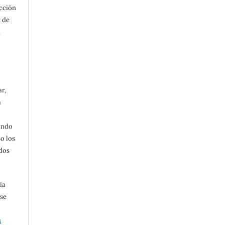
acción
e de
a
ar,
a
ando
o los
dos
.
ía
 se
s