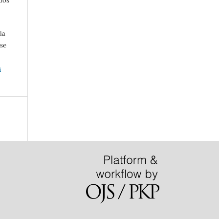
dos
.
ía
 se
s