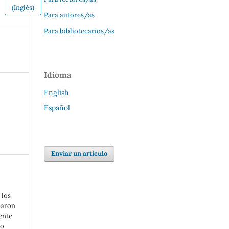
(Inglés)
Para autores/as
Para bibliotecarios/as
Idioma
English
Español
Enviar un artículo
 los
paron
ente
mo