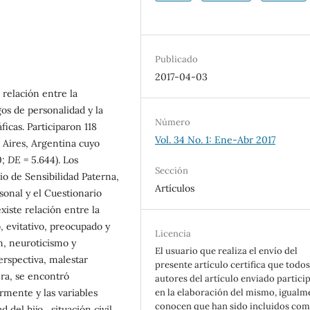
Publicado
2017-04-03
 relación entre la
gos de personalidad y la
Número
icas. Participaron 118
Vol. 34 No. 1: Ene-Abr 2017
 Aires, Argentina cuyo
0;
DE
= 5.644). Los
Sección
io de Sensibilidad Paterna,
Artículos
sonal y el Cuestionario
xiste relación entre la
o, evitativo, preocupado y
Licencia
n, neuroticismo y
El usuario que realiza el envío del
erspectiva, malestar
presente artículo certifica que todos
ra, se encontró
autores del artículo enviado partici
rmente y las variables
en la elaboración del mismo, igualm
conocen que han sido incluidos co
del hijo, situación civil,