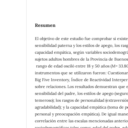
Resumen
El objetivo de este estudio fue comprobar si existe
sensibilidad paterna y los estilos de apego, los ras
capacidad empática, según variables sociodemográf
sujetos adultos hombres de la Provincia de Buenos
rango de edad osciló entre 18 y 50 años (
M
= 33.8
instrumentos que se utilizaron fueron: Cuestionar
Big Five Inventory, Índice de Reactividad Interper
sobre relaciones. Los resultados demuestran que e
sensibilidad del padre, los estilos de apego (segur
temeroso); los rasgos de personalidad (extraversió
agradabilidad); y la capacidad empática (toma de p
personal y preocupación empática). De igual mane
correlación entre las escalas mencionadas anterio
sociodemográficas tales como: edad del padre, edad 