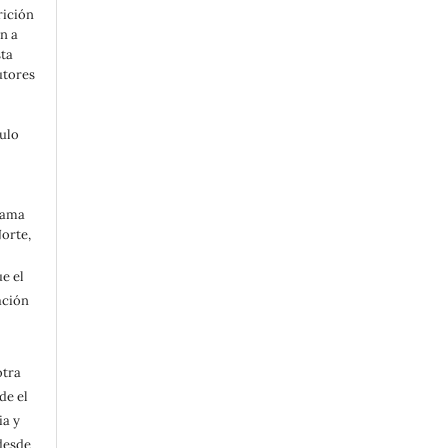
rición
n a
sta
utores
tulo
grama
Norte,
e el
ación
otra
de el
ia y
 desde