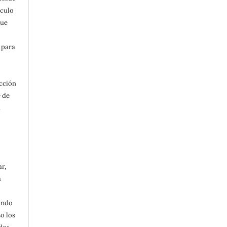
ículo
que
 para
acción
e de
a
ar,
a
ando
o los