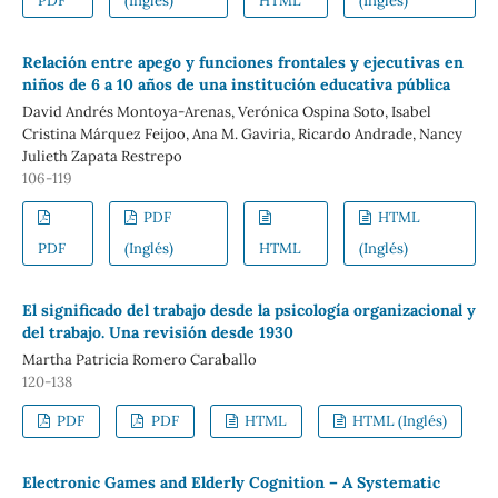
PDF
(Inglés)
HTML
(Inglés)
Relación entre apego y funciones frontales y ejecutivas en
niños de 6 a 10 años de una institución educativa pública
David Andrés Montoya-Arenas, Verónica Ospina Soto, Isabel
Cristina Márquez Feijoo, Ana M. Gaviria, Ricardo Andrade, Nancy
Julieth Zapata Restrepo
106-119
PDF
HTML
PDF
(Inglés)
HTML
(Inglés)
El significado del trabajo desde la psicología organizacional y
del trabajo. Una revisión desde 1930
Martha Patricia Romero Caraballo
120-138
PDF
PDF
HTML
HTML (Inglés)
Electronic Games and Elderly Cognition – A Systematic