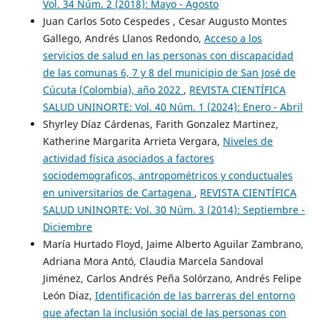
Vol. 34 Núm. 2 (2018): Mayo - Agosto
Juan Carlos Soto Cespedes , Cesar Augusto Montes
Gallego, Andrés Llanos Redondo,
Acceso a los
servicios de salud en las personas con discapacidad
de las comunas 6, 7 y 8 del municipio de San José de
Cúcuta (Colombia), año 2022
,
REVISTA CIENTÍFICA
SALUD UNINORTE: Vol. 40 Núm. 1 (2024): Enero - Abril
Shyrley Díaz Cárdenas, Farith Gonzalez Martinez,
Katherine Margarita Arrieta Vergara,
Niveles de
actividad física asociados a factores
sociodemograficos, antropométricos y conductuales
en universitarios de Cartagena
,
REVISTA CIENTÍFICA
SALUD UNINORTE: Vol. 30 Núm. 3 (2014): Septiembre -
Diciembre
María Hurtado Floyd, Jaime Alberto Aguilar Zambrano,
Adriana Mora Antó, Claudia Marcela Sandoval
Jiménez, Carlos Andrés Peña Solórzano, Andrés Felipe
León Diaz,
Identificación de las barreras del entorno
que afectan la inclusión social de las personas con