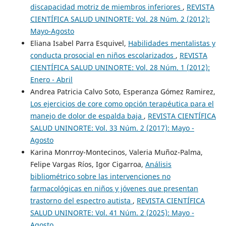
discapacidad motriz de miembros inferiores
,
REVISTA
CIENTÍFICA SALUD UNINORTE: Vol. 28 Núm. 2 (2012):
Mayo-Agosto
Eliana Isabel Parra Esquivel,
Habilidades mentalistas y
conducta prosocial en niños escolarizados
,
REVISTA
CIENTÍFICA SALUD UNINORTE: Vol. 28 Núm. 1 (2012):
Enero - Abril
Andrea Patricia Calvo Soto, Esperanza Gómez Ramirez,
Los ejercicios de core como opción terapéutica para el
manejo de dolor de espalda baja
,
REVISTA CIENTÍFICA
SALUD UNINORTE: Vol. 33 Núm. 2 (2017): Mayo -
Agosto
Karina Monrroy-Montecinos, Valeria Muñoz-Palma,
Felipe Vargas Ríos, Igor Cigarroa,
Análisis
bibliométrico sobre las intervenciones no
farmacológicas en niños y jóvenes que presentan
trastorno del espectro autista
,
REVISTA CIENTÍFICA
SALUD UNINORTE: Vol. 41 Núm. 2 (2025): Mayo -
Agosto