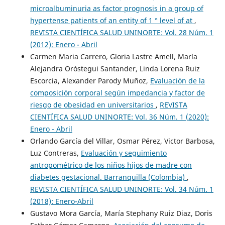
microalbuminuria as factor prognosis in a group of
hypertense patients of an entity of 1 ° level of at
,
REVISTA CIENTÍFICA SALUD UNINORTE: Vol. 28 Núm. 1
(2012): Enero - Abril
Carmen Maria Carrero, Gloria Lastre Amell, María
Alejandra Oróstegui Santander, Linda Lorena Ruiz
Escorcia, Alexander Parody Muñoz,
Evaluación de la
composición corporal según impedancia y factor de
riesgo de obesidad en universitarios
,
REVISTA
CIENTÍFICA SALUD UNINORTE: Vol. 36 Núm. 1 (2020):
Enero - Abril
Orlando García del Villar, Osmar Pérez, Victor Barbosa,
Luz Contreras,
Evaluación y seguimiento
antropométrico de los niños hijos de madre con
diabetes gestacional. Barranquilla (Colombia)
,
REVISTA CIENTÍFICA SALUD UNINORTE: Vol. 34 Núm. 1
(2018): Enero-Abril
Gustavo Mora García, María Stephany Ruiz Diaz, Doris