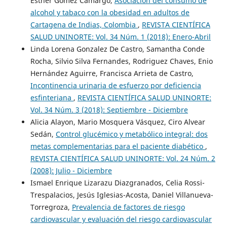
Esther Gómez Camargo,
Asociación del consumo de
alcohol y tabaco con la obesidad en adultos de
Cartagena de Indias, Colombia
,
REVISTA CIENTÍFICA
SALUD UNINORTE: Vol. 34 Núm. 1 (2018): Enero-Abril
Linda Lorena Gonzalez De Castro, Samantha Conde
Rocha, Silvio Silva Fernandes, Rodriguez Chaves, Enio
Hernández Aguirre, Francisca Arrieta de Castro,
Incontinencia urinaria de esfuerzo por deficiencia
esfinteriana
,
REVISTA CIENTÍFICA SALUD UNINORTE:
Vol. 34 Núm. 3 (2018): Septiembre - Diciembre
Alicia Alayon, Mario Mosquera Vásquez, Ciro Alvear
Sedán,
Control glucémico y metabólico integral: dos
metas complementarias para el paciente diabético
,
REVISTA CIENTÍFICA SALUD UNINORTE: Vol. 24 Núm. 2
(2008): Julio - Diciembre
Ismael Enrique Lizarazu Diazgranados, Celia Rossi-
Trespalacios, Jesús Iglesias-Acosta, Daniel Villanueva-
Torregroza,
Prevalencia de factores de riesgo
cardiovascular y evaluación del riesgo cardiovascular