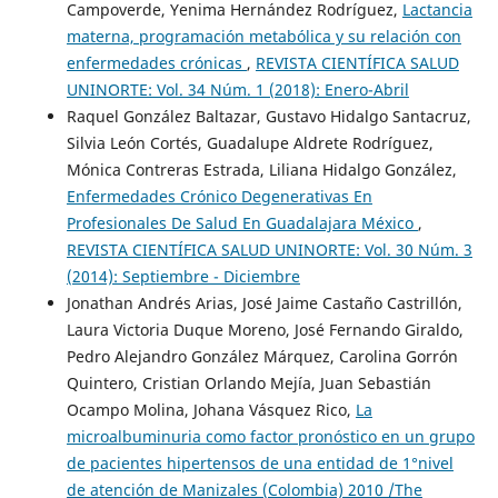
Campoverde, Yenima Hernández Rodríguez,
Lactancia
materna, programación metabólica y su relación con
enfermedades crónicas
,
REVISTA CIENTÍFICA SALUD
UNINORTE: Vol. 34 Núm. 1 (2018): Enero-Abril
Raquel González Baltazar, Gustavo Hidalgo Santacruz,
Silvia León Cortés, Guadalupe Aldrete Rodríguez,
Mónica Contreras Estrada, Liliana Hidalgo González,
Enfermedades Crónico Degenerativas En
Profesionales De Salud En Guadalajara México
,
REVISTA CIENTÍFICA SALUD UNINORTE: Vol. 30 Núm. 3
(2014): Septiembre - Diciembre
Jonathan Andrés Arias, José Jaime Castaño Castrillón,
Laura Victoria Duque Moreno, José Fernando Giraldo,
Pedro Alejandro González Márquez, Carolina Gorrón
Quintero, Cristian Orlando Mejía, Juan Sebastián
Ocampo Molina, Johana Vásquez Rico,
La
microalbuminuria como factor pronóstico en un grupo
de pacientes hipertensos de una entidad de 1°nivel
de atención de Manizales (Colombia) 2010 /The