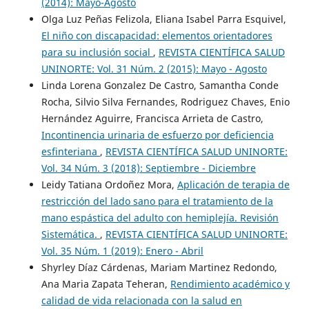
(2014): Mayo-Agosto
Olga Luz Peñas Felizola, Eliana Isabel Parra Esquivel,
El niño con discapacidad: elementos orientadores
para su inclusión social
,
REVISTA CIENTÍFICA SALUD
UNINORTE: Vol. 31 Núm. 2 (2015): Mayo - Agosto
Linda Lorena Gonzalez De Castro, Samantha Conde
Rocha, Silvio Silva Fernandes, Rodriguez Chaves, Enio
Hernández Aguirre, Francisca Arrieta de Castro,
Incontinencia urinaria de esfuerzo por deficiencia
esfinteriana
,
REVISTA CIENTÍFICA SALUD UNINORTE:
Vol. 34 Núm. 3 (2018): Septiembre - Diciembre
Leidy Tatiana Ordoñez Mora,
Aplicación de terapia de
restricción del lado sano para el tratamiento de la
mano espástica del adulto con hemiplejía. Revisión
Sistemática.
,
REVISTA CIENTÍFICA SALUD UNINORTE:
Vol. 35 Núm. 1 (2019): Enero - Abril
Shyrley Díaz Cárdenas, Mariam Martinez Redondo,
Ana Maria Zapata Teheran,
Rendimiento académico y
calidad de vida relacionada con la salud en