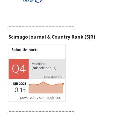
----------------------------------------------
Scimago Journal & Country Rank (SJR)
----------------------------------------------