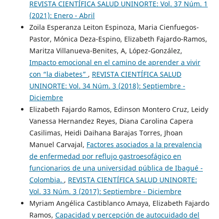
REVISTA CIENTÍFICA SALUD UNINORTE: Vol. 37 Núm. 1
(2021): Enero - Abril
Zoila Esperanza Leiton Espinoza, Maria Cienfuegos-
Pastor, Mónica Deza-Espino, Elizabeth Fajardo-Ramos,
Maritza Villanueva-Benites, A, López-González,
Impacto emocional en el camino de aprender a vivir
con “la diabetes”
,
REVISTA CIENTÍFICA SALUD
UNINORTE: Vol. 34 Núm. 3 (2018): Septiembre -
Diciembre
Elizabeth Fajardo Ramos, Edinson Montero Cruz, Leidy
Vanessa Hernandez Reyes, Diana Carolina Capera
Casilimas, Heidi Daihana Barajas Torres, Jhoan
Manuel Carvajal,
Factores asociados a la prevalencia
de enfermedad por reflujo gastroesofágico en
funcionarios de una universidad pública de Ibagué -
Colombia.
,
REVISTA CIENTÍFICA SALUD UNINORTE:
Vol. 33 Núm. 3 (2017): Septiembre - Diciembre
Myriam Angélica Castiblanco Amaya, Elizabeth Fajardo
Ramos,
Capacidad y percepción de autocuidado del