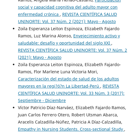
social y capacidad cognitiva del adulto mayor con
enfermedad crónica
,
REVISTA CIENTÍFICA SALUD
UNINORTE: Vol. 37 Núm. 2 (2021): Mayo - Agosto
Zoila Esperanza Leiton Espinoza, Elizabeth Fajardo
Ramos, Luz Marina Alonso,
Envejecimiento activo y
saludable: desafío y oportunidad del siglo XXI
,
REVISTA CIENTÍFICA SALUD UNINORTE: Vol. 37 Núm. 2
(2021): Mayo - Agosto
Zoila Esperanza Leiton Espinoza, Elizabeth Fajardo-
Ramos, Flor Marlene Luna Victoria Mori,
Caracterización del estado de salud de los adultos
mayores en la regi?ó?n La Libertad-Perú
,
REVISTA
CIENTÍFICA SALUD UNINORTE: Vol. 33 Núm. 3 (2017):
Septiembre - Diciembre
Víctor Patricio Díaz-Narváez, Elizabeth Fajardo Ramos,
Juan Carlos Ferrero Otero, Robert Utsman Abarca,
Aracelis Calzadilla-Núñez, Patricia A Díaz-Calzadilla,
Empathy in Nursing Students. Cross-sectional Study
,