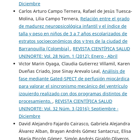
Diciembre
Carlos Arturo Campo Ternera, Rafael de Jesùs Tuesca-
Molina, Lilia Campo Ternera,
Relación entre el grado
de madurez neuropsicológica infantil y el índice de
talla y peso en niños de 3 a 7 años escolarizados de
estratos socioeconómicos dos y tres de la ciudad de
Barranquilla (Colombia)
,
REVISTA CIENTÍFICA SALUD
UNINORTE: Vol. 28 Núm. 1 (2012): Enero - Abril
Victor Marin Oyaga, Claudia Gutierrez Villamil, Karen
Dueñas Criado, Jose Sinay Arevalo Leal,
Análisis de
fase mediante Gated-SPECT de perfusión miocárdica
para valorar el sincronismo mecánico del ventrículo
izquierdo realizado con dos programas distintos de
procesamiento.
,
REVISTA CIENTÍFICA SALUD
UNINORTE: Vol. 32 Núm. 3 (2016): Septiembre -
Diciembre
David Alejandro Fajardo Cairasco, Gabriela Alejandra
Álvarez Alban, Brayan Andrés Gómez Santacruz, Elisa
María Pinzón Gómez, Simón Andrés Giraldo Oliveros,