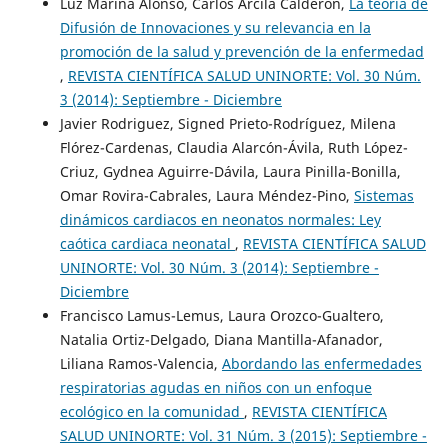
Luz Marina Alonso, Carlos Arcila Calderón,
La teoría de
Difusión de Innovaciones y su relevancia en la
promoción de la salud y prevención de la enfermedad
,
REVISTA CIENTÍFICA SALUD UNINORTE: Vol. 30 Núm.
3 (2014): Septiembre - Diciembre
Javier Rodriguez, Signed Prieto-Rodríguez, Milena
Flórez-Cardenas, Claudia Alarcón-Ávila, Ruth López-
Criuz, Gydnea Aguirre-Dávila, Laura Pinilla-Bonilla,
Omar Rovira-Cabrales, Laura Méndez-Pino,
Sistemas
dinámicos cardiacos en neonatos normales: Ley
caótica cardiaca neonatal
,
REVISTA CIENTÍFICA SALUD
UNINORTE: Vol. 30 Núm. 3 (2014): Septiembre -
Diciembre
Francisco Lamus-Lemus, Laura Orozco-Gualtero,
Natalia Ortiz-Delgado, Diana Mantilla-Afanador,
Liliana Ramos-Valencia,
Abordando las enfermedades
respiratorias agudas en niños con un enfoque
ecológico en la comunidad
,
REVISTA CIENTÍFICA
SALUD UNINORTE: Vol. 31 Núm. 3 (2015): Septiembre -