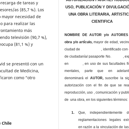
brecarga de tareas y
USO, PUBLICACIÓN Y DIVULGACI
esores/as (85,7 %). Los
UNA OBRA LITERARIA, ARTISTIC
o mayor necesidad de
CIENTIFICA
o para realizar las
afrontamiento más
NOMBRE DE AUTOR y/o AUTORES 
ndo televisión (90,7 %),
obra y/o artículo,
mayor de edad, vecin
eocupa (81,1 %) y
ciudad de , identificado con c
de ciudadanía/ pasaporte No. , ex
vid se presentó con un
en , en uso
de sus facultades fí
Facultad de Medicina,
mentales, parte que en adelan
ficaron como “otro
denominará el
AUTOR,
suscribe la si
autorización con el fin de que se rea
reproducción, uso , comunicación y publ
de una obra, en los siguientes términos:
1.
Que, independientemente 
reglamentaciones legales exis
 Chile
en razón a la vinculación de las