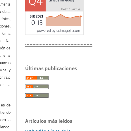
amente
a obra,
físico,
ones,
 forma
as. No
----------------------------------------------
ción de
amente
nuevas
Últimas publicaciones
mica y
ontrato
culo, a
e es de
iendo
ara la
Artículos más leídos
endo,