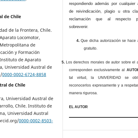
respondiendo además por cualquier 
de reivindicación, plagio u otra cl
l de Chile
reclamación que al respecto pu
sobrevenir.
dad de la Frontera, Chile.
 Aparato Locomotor,
4.
Que dicha autorización se hace a
 Metropolitana de
gratuito.
ucación y Formación
Instituto de Aparato
5.
Los derechos morales de autor sobre el a
a, Universidad Austral de
corresponden exclusivamente al
AUT
g/
0000-0002-6724-8858
tal virtud, la UNIVERIDAD se ob
ral de Chile
reconocerlos expresamente y a respeta
manera rigurosa.
ra, Universidad Austral de
rollo, Chile. Instituto de
EL AUTOR
na, Universidad Austral
orcid.org/
0000-0002-8503-