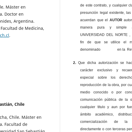
de este contrato, y cualquier c
le. Máster en
presunción legal existente, las
a. Doctor en
acuerdan que el
AUTOR
auto
nides, Argentina.
manera pura y simple
, Facultad de Medicina,
ch.cl
.
UNIVERSIDAD DEL NORTE , 
fin de que se utilice el ma
denominado en la Revi
2.
Que dicha autorización se ha
carácter exclusivo y reca
especial sobre los derec
reproducción de la obra, por cu
medio conocido o por cono
comunicación pública de la o
stián, Chile
cualquier titulo y aun por fu
ámbito académico, distribu
cha, Chile. Máster en
comercialización de la 
a. Facultad de
directamente o con terceras pe
iversidad San Sebastián.