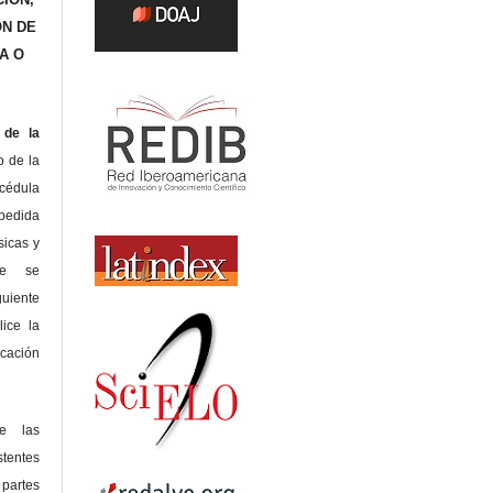
ÓN DE
A O
de la
o de la
édula
pedida
sicas y
te se
guiente
lice la
icación
de las
tentes
 partes