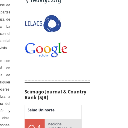
lase de
 partes
riza de
 a La
con el
terial
sta
ce con
erá en
hos de
----------------------------------------------
alquier
cerse,
Scimago Journal & Country
Rank (SJR)
bra, a
era del
ción y
obra,
rsonas,