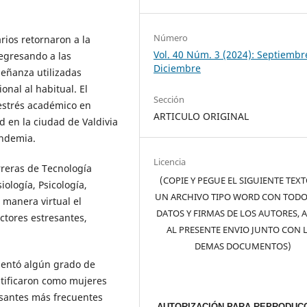
Número
rios retornaron a la
Vol. 40 Núm. 3 (2024): Septiembr
egresando a las
Diciembre
señanza utilizadas
nal al habitual. El
Sección
 estrés académico en
ARTICULO ORIGINAL
d en la ciudad de Valdivia
pandemia.
Licencia
rreras de Tecnología
(COPIE Y PEGUE EL SIGUIENTE TEX
iología, Psicología,
UN ARCHIVO TIPO WORD CON TODO
 manera virtual el
DATOS Y FIRMAS DE LOS AUTORES, 
actores estresantes,
AL PRESENTE ENVIO JUNTO CON 
DEMAS DOCUMENTOS)
mentó algún grado de
ntificaron como mujeres
resantes más frecuentes
AUTORIZACIÓN PARA REPRODUCC