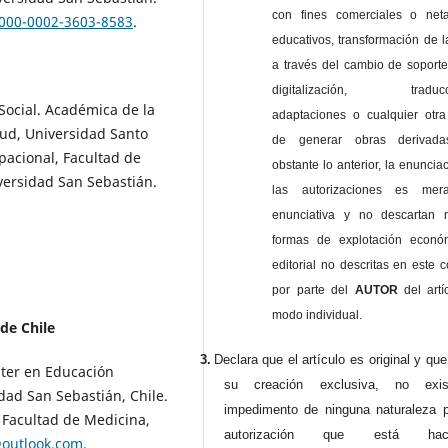
con fines comerciales o net
000-0002-3603-8583
.
educativos, transformación de l
a través del cambio de soporte 
digitalización, traducci
ocial. Académica de la
adaptaciones o cualquier otra
lud, Universidad Santo
de generar obras derivad
acional, Facultad de
obstante lo anterior, la enuncia
niversidad San Sebastián.
las autorizaciones es mer
enunciativa y no descartan 
formas de explotación econó
editorial no descritas en este c
por parte del
AUTOR
del artí
modo individual.
de Chile
3.
Declara que el artículo es original y qu
ster en Educación
su creación exclusiva, no exist
idad San Sebastián, Chile.
impedimento de ninguna naturaleza p
, Facultad de Medicina,
autorización que está haci
@outlook.com
.