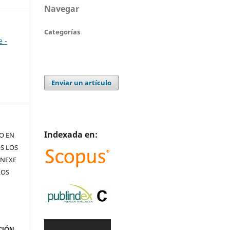
Navegar
Categorías
e -
Enviar un artículo
Indexada en:
TO EN
S LOS
ANEXE
LOS
IÓN,