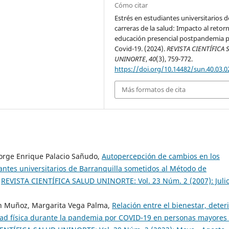
Cómo citar
Estrés en estudiantes universitarios d
carreras de la salud: Impacto al retor
educación presencial postpandemia 
Covid-19. (2024).
REVISTA CIENTÍFICA 
UNINORTE
,
40
(3), 759-772.
https://doi.org/10.14482/sun.40.03.0
Más formatos de cita
Jorge Enrique Palacio Sañudo,
Autopercepción de cambios en los
iantes universitarios de Barranquilla sometidos al Método de
,
REVISTA CIENTÍFICA SALUD UNINORTE: Vol. 23 Núm. 2 (2007): Julio
n Muñoz, Margarita Vega Palma,
Relación entre el bienestar, deter
vidad física durante la pandemia por COVID-19 en personas mayores