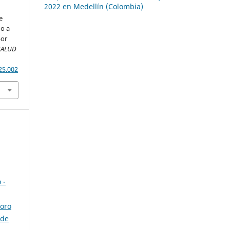
2022 en Medellín (Colombia)
e
no a
por
SALUD
25.002
 -
ioro
 de