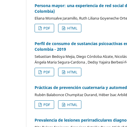
Persona mayor: una experiencia de red social 
Colombia)
Eliana Monsalve Jaramillo, Ruth Liliana Goyeneche Or
PDF
HTML
Perfil de consumo de sustancias psicoactivas 
Colombia - 2019
Sebastian Bedoya Mejia, Diego Córdoba Alzate, Nicolás 
Ángela Maria Segura-Cardona , Dedsy Yajaira Berbesí-
PDF
HTML
Prácticas de prevención cuaternaria y automedi
Rubén Balabonce Chumpitaz Durand, Héber Isac Arbild
PDF
HTML
Prevalencia de lesiones perirradiculares diag