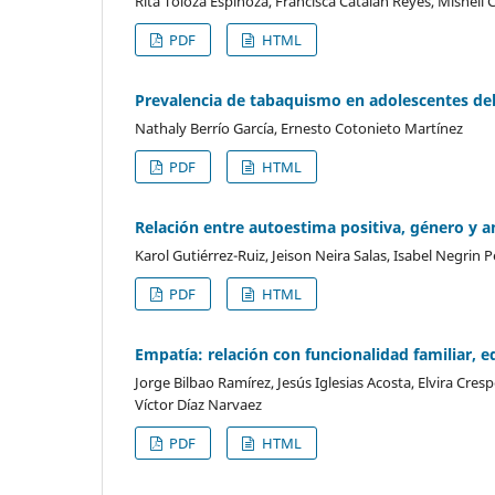
Rita Toloza Espinoza, Francisca Catalán Reyes, Mishell
PDF
HTML
Prevalencia de tabaquismo en adolescentes del
Nathaly Berrío García, Ernesto Cotonieto Martínez
PDF
HTML
Relación entre autoestima positiva, género y a
Karol Gutiérrez-Ruiz, Jeison Neira Salas, Isabel Negrin
PDF
HTML
Empatía: relación con funcionalidad familiar,
Jorge Bilbao Ramírez, Jesús Iglesias Acosta, Elvira C
Víctor Díaz Narvaez
PDF
HTML