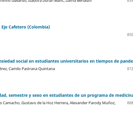
 Chirino Gallardo, Isadora Duran Blanc, Dafna Benadof
839
 Eje Cafetero (Colombia)
850
nsiedad social en estudiantes universitarios en tiempos de pand
 Pérez, Camilo Pastrana Quintana
872
 edad, semestre y sexo en estudiantes de un programa de medicin
respo Camacho, Gustavo de la Hoz Herrera, Alexander Parody Muñoz,
888