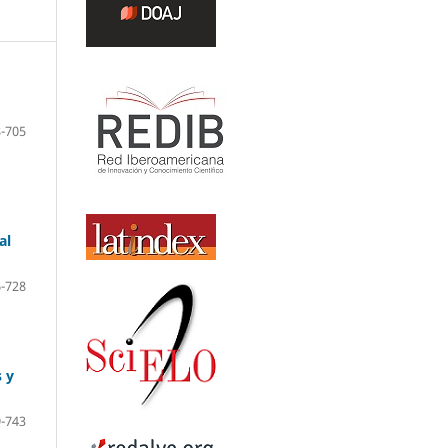
-705
al
-728
s y
-743