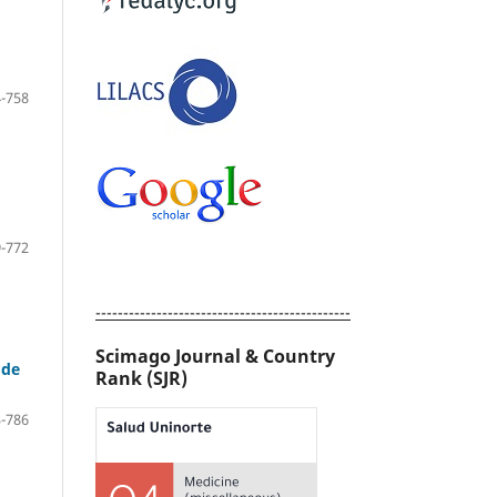
-758
-772
----------------------------------------------
Scimago Journal & Country
 de
Rank (SJR)
-786