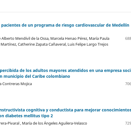
n pacientes de un programa de riesgo cardiovascular de Medellín
 Alberto Mendívil de la Ossa, Marcela Henao Pérez, María Paula
688
Martínez, Catherine Zapata Cañaveral, Luis Felipe Largo Trejos
topercibida de los adultos mayores atendidos en una empresa soci
un municipio del Caribe colombiano
a Contreras Mojica
706
onstructivista cognitiva y conductista para mejorar conocimiento
on diabetes mellitus tipo 2
era-Pivaral , María de los Ángeles Aguilera-Velasco
729