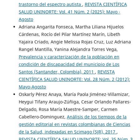
trastorno del espectro autista
,
REVISTA CIENTÍFICA
SALUD UNINORTE: Vol. 41 Núm. 2 (2025): Mayo -
Agosto
Adriana Angarita Fonseca, Martha Liliana Hijuelos
Cárdenas, Rocío del Pilar Martínez Marín, Libeth
Yajaira Criado, Angie Melissa Rojas Cruz, Luz Adriana
Rangel Mantilla, Yanina Alejandra Torres Vega,
Prevalencia y caracterización de la población en
condición de discapacidad del municipio de Los
Santos (Santander, Colombia), 2011
,
REVISTA
CIENTÍFICA SALUD UNINORTE: Vol. 28 Núm. 2 (2012):
Mayo-Agosto
Oskarly Pérez Anaya, María Paola Jiménez-Villamizar,
Heygui Tifany Araujo-Zúñiga, Cesar Orlando Pallares-
Delgado, Rosa María Maestre-Samper, Carmen
Cabellero-Dominguez,
Análisis de los tiempos de la
gestión editorial en revistas colombianas de Ciencias
de la Salud, indexadas en Scimago (SJR), 2017
,
REVISTA CIENTÍFICA SALUD UNINORTE: Vol. 35 Núm. 3