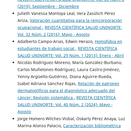
(2019): Septiembre - Diciembre
Julieth Vanessa Montoya Leal, Vera Zasúlich Pérez
Ariza,
Valoración cuantitativa para la reincorporación
ocupacional
,
REVISTA CIENTÍFICA SALUD UNINORTE:
Vol. 32 Núm. 2 (2016): Mayo - Agosto
Adalberto Campo-Arias, Edwin Herazo,
Homofobia en
estudiantes de trabajo social
,
REVISTA CIENTÍFICA
SALUD UNINORTE: Vol. 29 Núm. 1 (2013): Enero - Abril
Nicolás Rodríguez-Moreno, María González-Burbano,
Carlos Muñetones-Rodríguez, Laura Castro-Jiménez,
Yenny Argüello-Gutiérrez, Diana Aguirre-Rueda,
Isabel Adriana Sánchez Rojas,
Relación de patrones
dermatoglíficos para el diagnóstico adecuado del
cáncer: Revisión sistemática
,
REVISTA CIENTÍFICA
SALUD UNINORTE: Vol. 40 Núm. 2 (2024): Mayo -
Agosto
Jorge Homero Wilches-Visbal, Oskarly Pérez Anaya, Luz
Marina Alonso Palacio,
Caracterización bibliométrica