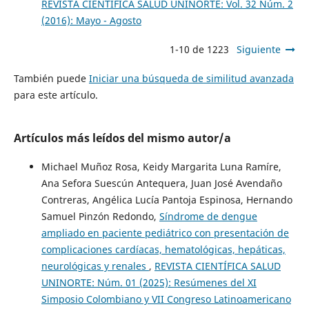
REVISTA CIENTÍFICA SALUD UNINORTE: Vol. 32 Núm. 2
(2016): Mayo - Agosto
1-10 de 1223
Siguiente
También puede
Iniciar una búsqueda de similitud avanzada
para este artículo.
Artículos más leídos del mismo autor/a
Michael Muñoz Rosa, Keidy Margarita Luna Ramíre,
Ana Sefora Suescún Antequera, Juan José Avendaño
Contreras, Angélica Lucía Pantoja Espinosa, Hernando
Samuel Pinzón Redondo,
Síndrome de dengue
ampliado en paciente pediátrico con presentación de
complicaciones cardíacas, hematológicas, hepáticas,
neurológicas y renales
,
REVISTA CIENTÍFICA SALUD
UNINORTE: Núm. 01 (2025): Resúmenes del XI
Simposio Colombiano y VII Congreso Latinoamericano