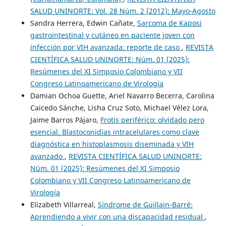
SALUD UNINORTE: Vol. 28 Núm. 2 (2012): Mayo-Agosto
Sandra Herrera, Edwin Cañate,
Sarcoma de Kaposi
gastrointestinal y cutáneo en paciente joven con
infección por VIH avanzada: reporte de caso
,
REVISTA
CIENTÍFICA SALUD UNINORTE: Núm. 01 (2025):
Resúmenes del XI Simposio Colombiano y VII
Congreso Latinoamericano de Virología
Damian Ochoa Guette, Ariel Navarro Becerra, Carolina
Caicedo Sánche, Lisha Cruz Soto, Michael Vélez Lora,
Jaime Barros Pájaro,
Frotis periférico: olvidado pero
esencial. Blastoconidias intracelulares como clave
diagnóstica en histoplasmosis diseminada y VIH
avanzado
,
REVISTA CIENTÍFICA SALUD UNINORTE:
Núm. 01 (2025): Resúmenes del XI Simposio
Colombiano y VII Congreso Latinoamericano de
Virología
Elizabeth Villarreal,
Síndrome de Guillain-Barré:
Aprendiendo a vivir con una discapacidad residual
,