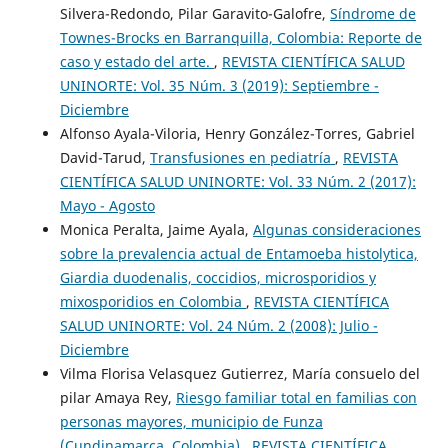
Silvera-Redondo, Pilar Garavito-Galofre,
Síndrome de
Townes-Brocks en Barranquilla, Colombia: Reporte de
caso y estado del arte.
,
REVISTA CIENTÍFICA SALUD
UNINORTE: Vol. 35 Núm. 3 (2019): Septiembre -
Diciembre
Alfonso Ayala-Viloria, Henry González-Torres, Gabriel
David-Tarud,
Transfusiones en pediatría
,
REVISTA
CIENTÍFICA SALUD UNINORTE: Vol. 33 Núm. 2 (2017):
Mayo - Agosto
Monica Peralta, Jaime Ayala,
Algunas consideraciones
sobre la prevalencia actual de Entamoeba histolytica,
Giardia duodenalis, coccidios, microsporidios y
mixosporidios en Colombia
,
REVISTA CIENTÍFICA
SALUD UNINORTE: Vol. 24 Núm. 2 (2008): Julio -
Diciembre
Vilma Florisa Velasquez Gutierrez, María consuelo del
pilar Amaya Rey,
Riesgo familiar total en familias con
personas mayores, municipio de Funza
(Cundinamarca, Colombia)
,
REVISTA CIENTÍFICA