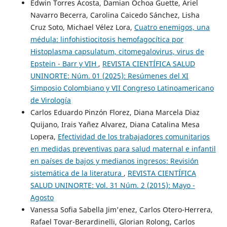
Edwin Torres Acosta, Damian Ochoa Guette, Ariel
Navarro Becerra, Carolina Caicedo Sánchez, Lisha
Cruz Soto, Michael Vélez Lora,
Cuatro enemigos, una
médula: linfohistiocitosis hemofagocítica por
Histoplasma capsulatum, citomegalovirus, virus de
Epstein - Barr y VIH
,
REVISTA CIENTÍFICA SALUD
UNINORTE: Núm. 01 (2025): Resúmenes del XI
Simposio Colombiano y VII Congreso Latinoamericano
de Virología
Carlos Eduardo Pinzón Florez, Diana Marcela Diaz
Quijano, Irais Yañez Alvarez, Diana Catalina Mesa
Lopera,
Efectividad de los trabajadores comunitarios
en medidas preventivas para salud maternal e infantil
en países de bajos y medianos ingresos: Revisión
sistemática de la literatura
,
REVISTA CIENTÍFICA
SALUD UNINORTE: Vol. 31 Núm. 2 (2015): Mayo -
Agosto
Vanessa Sofia Sabella Jim'enez, Carlos Otero-Herrera,
Rafael Tovar-Berardinelli, Glorian Rolong, Carlos