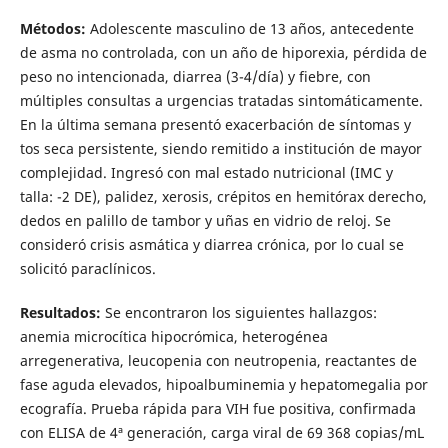
Métodos:
Adolescente masculino de 13 años, antecedente
de asma no controlada, con un año de hiporexia, pérdida de
peso no intencionada, diarrea (3-4/día) y fiebre, con
múltiples consultas a urgencias tratadas sintomáticamente.
En la última semana presentó exacerbación de síntomas y
tos seca persistente, siendo remitido a institución de mayor
complejidad. Ingresó con mal estado nutricional (IMC y
talla: -2 DE), palidez, xerosis, crépitos en hemitórax derecho,
dedos en palillo de tambor y uñas en vidrio de reloj. Se
consideró crisis asmática y diarrea crónica, por lo cual se
solicitó paraclínicos.
Resultados:
Se encontraron los siguientes hallazgos:
anemia microcítica hipocrómica, heterogénea
arregenerativa, leucopenia con neutropenia, reactantes de
fase aguda elevados, hipoalbuminemia y hepatomegalia por
ecografía. Prueba rápida para VIH fue positiva, confirmada
con ELISA de 4ª generación, carga viral de 69 368 copias/mL