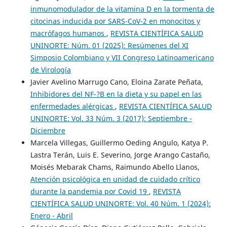
inmunomodulador de la vitamina D en la tormenta de
citocinas inducida por SARS-CoV-2 en monocitos y
macrófagos humanos
,
REVISTA CIENTÍFICA SALUD
UNINORTE: Núm. 01 (2025): Resúmenes del XI
Simposio Colombiano y VII Congreso Latinoamericano
de Virología
Javier Avelino Marrugo Cano, Eloina Zarate Peñata,
Inhibidores del NF-?B en la dieta y su papel en las
enfermedades alérgicas
,
REVISTA CIENTÍFICA SALUD
UNINORTE: Vol. 33 Núm. 3 (2017): Septiembre -
Diciembre
Marcela Villegas, Guillermo Oeding Angulo, Katya P.
Lastra Terán, Luis E. Severino, Jorge Arango Castaño,
Moisés Mebarak Chams, Raimundo Abello Llanos,
Atención psicológica en unidad de cuidado crítico
durante la pandemia por Covid 19
,
REVISTA
CIENTÍFICA SALUD UNINORTE: Vol. 40 Núm. 1 (2024):
Enero - Abril