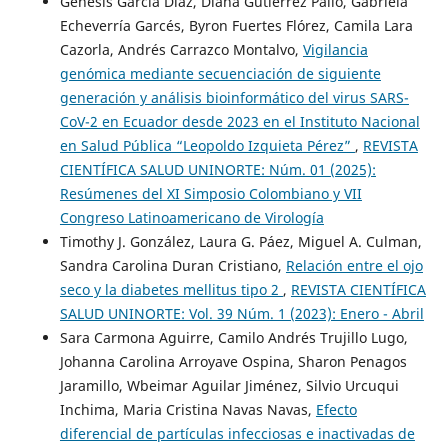
Génesis García Díaz, Diana Gutiérrez Pallo, Gabriela
Echeverría Garcés, Byron Fuertes Flórez, Camila Lara
Cazorla, Andrés Carrazco Montalvo,
Vigilancia
genómica mediante secuenciación de siguiente
generación y análisis bioinformático del virus SARS-
CoV-2 en Ecuador desde 2023 en el Instituto Nacional
en Salud Pública “Leopoldo Izquieta Pérez”
,
REVISTA
CIENTÍFICA SALUD UNINORTE: Núm. 01 (2025):
Resúmenes del XI Simposio Colombiano y VII
Congreso Latinoamericano de Virología
Timothy J. González, Laura G. Páez, Miguel A. Culman,
Sandra Carolina Duran Cristiano,
Relación entre el ojo
seco y la diabetes mellitus tipo 2
,
REVISTA CIENTÍFICA
SALUD UNINORTE: Vol. 39 Núm. 1 (2023): Enero - Abril
Sara Carmona Aguirre, Camilo Andrés Trujillo Lugo,
Johanna Carolina Arroyave Ospina, Sharon Penagos
Jaramillo, Wbeimar Aguilar Jiménez, Silvio Urcuqui
Inchima, Maria Cristina Navas Navas,
Efecto
diferencial de partículas infecciosas e inactivadas de