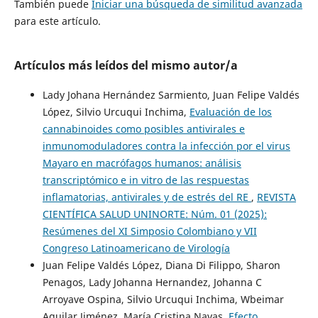
También puede
Iniciar una búsqueda de similitud avanzada
para este artículo.
Artículos más leídos del mismo autor/a
Lady Johana Hernández Sarmiento, Juan Felipe Valdés
López, Silvio Urcuqui Inchima,
Evaluación de los
cannabinoides como posibles antivirales e
inmunomoduladores contra la infección por el virus
Mayaro en macrófagos humanos: análisis
transcriptómico e in vitro de las respuestas
inflamatorias, antivirales y de estrés del RE
,
REVISTA
CIENTÍFICA SALUD UNINORTE: Núm. 01 (2025):
Resúmenes del XI Simposio Colombiano y VII
Congreso Latinoamericano de Virología
Juan Felipe Valdés López, Diana Di Filippo, Sharon
Penagos, Lady Johanna Hernandez, Johanna C
Arroyave Ospina, Silvio Urcuqui Inchima, Wbeimar
Aguilar Jiménez, María Cristina Navas,
Efecto