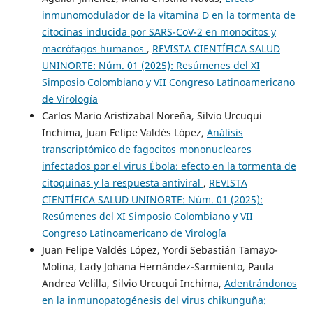
inmunomodulador de la vitamina D en la tormenta de
citocinas inducida por SARS-CoV-2 en monocitos y
macrófagos humanos
,
REVISTA CIENTÍFICA SALUD
UNINORTE: Núm. 01 (2025): Resúmenes del XI
Simposio Colombiano y VII Congreso Latinoamericano
de Virología
Carlos Mario Aristizabal Noreña, Silvio Urcuqui
Inchima, Juan Felipe Valdés López,
Análisis
transcriptómico de fagocitos mononucleares
infectados por el virus Ébola: efecto en la tormenta de
citoquinas y la respuesta antiviral
,
REVISTA
CIENTÍFICA SALUD UNINORTE: Núm. 01 (2025):
Resúmenes del XI Simposio Colombiano y VII
Congreso Latinoamericano de Virología
Juan Felipe Valdés López, Yordi Sebastián Tamayo-
Molina, Lady Johana Hernández-Sarmiento, Paula
Andrea Velilla, Silvio Urcuqui Inchima,
Adentrándonos
en la inmunopatogénesis del virus chikunguña: