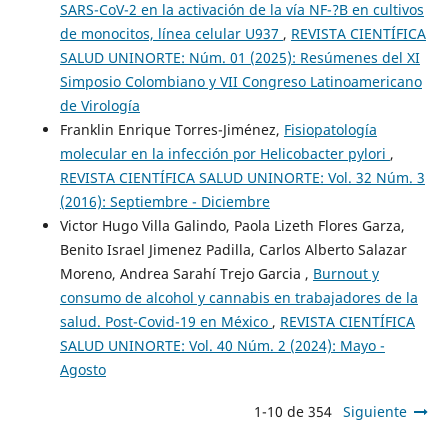
SARS-CoV-2 en la activación de la vía NF-?B en cultivos
de monocitos, línea celular U937
,
REVISTA CIENTÍFICA
SALUD UNINORTE: Núm. 01 (2025): Resúmenes del XI
Simposio Colombiano y VII Congreso Latinoamericano
de Virología
Franklin Enrique Torres-Jiménez,
Fisiopatología
molecular en la infección por Helicobacter pylori
,
REVISTA CIENTÍFICA SALUD UNINORTE: Vol. 32 Núm. 3
(2016): Septiembre - Diciembre
Victor Hugo Villa Galindo, Paola Lizeth Flores Garza,
Benito Israel Jimenez Padilla, Carlos Alberto Salazar
Moreno, Andrea Sarahí Trejo Garcia ,
Burnout y
consumo de alcohol y cannabis en trabajadores de la
salud. Post-Covid-19 en México
,
REVISTA CIENTÍFICA
SALUD UNINORTE: Vol. 40 Núm. 2 (2024): Mayo -
Agosto
1-10 de 354
Siguiente