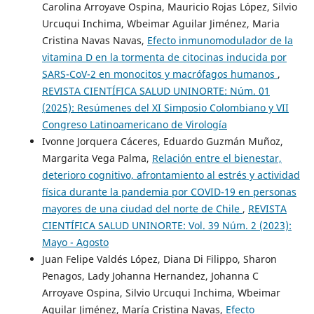
Carolina Arroyave Ospina, Mauricio Rojas López, Silvio
Urcuqui Inchima, Wbeimar Aguilar Jiménez, Maria
Cristina Navas Navas,
Efecto inmunomodulador de la
vitamina D en la tormenta de citocinas inducida por
SARS-CoV-2 en monocitos y macrófagos humanos
,
REVISTA CIENTÍFICA SALUD UNINORTE: Núm. 01
(2025): Resúmenes del XI Simposio Colombiano y VII
Congreso Latinoamericano de Virología
Ivonne Jorquera Cáceres, Eduardo Guzmán Muñoz,
Margarita Vega Palma,
Relación entre el bienestar,
deterioro cognitivo, afrontamiento al estrés y actividad
física durante la pandemia por COVID-19 en personas
mayores de una ciudad del norte de Chile
,
REVISTA
CIENTÍFICA SALUD UNINORTE: Vol. 39 Núm. 2 (2023):
Mayo - Agosto
Juan Felipe Valdés López, Diana Di Filippo, Sharon
Penagos, Lady Johanna Hernandez, Johanna C
Arroyave Ospina, Silvio Urcuqui Inchima, Wbeimar
Aguilar Jiménez, María Cristina Navas,
Efecto