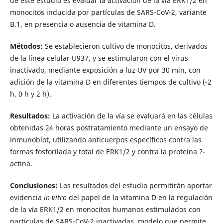
de este estudio es evaluar la activación de la vía ERK1/2 en
monocitos inducida por partículas de SARS-CoV-2, variante
B.1, en presencia o ausencia de vitamina D.
Métodos:
Se establecieron cultivo de monocitos, derivados
de la línea celular U937, y se estimularon con el virus
inactivado, mediante exposición a luz UV por 30 min, con
adición de la vitamina D en diferentes tiempos de cultivo (-2
h, 0 h y 2 h).
Resultados:
La activación de la vía se evaluará en las células
obtenidas 24 horas postratamiento mediante un ensayo de
inmunoblot, utilizando anticuerpos específicos contra las
formas fosforilada y total de ERK1/2 y contra la proteína ?-
actina.
Conclusiones:
Los resultados del estudio permitirán aportar
evidencia
in vitro
del papel de la vitamina D en la regulación
de la vía ERK1/2 en monocitos humanos estimulados con
partículas de SARS-CoV-2 inactivadas, modelo que permite