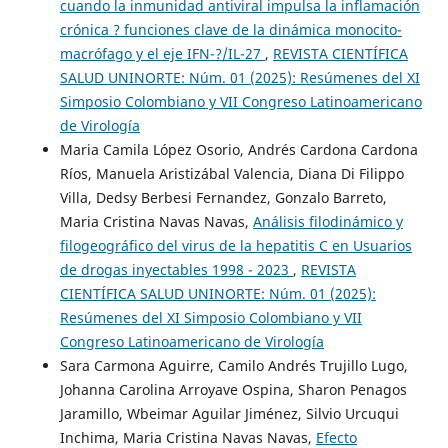
cuando la inmunidad antiviral impulsa la inflamación
crónica ? funciones clave de la dinámica monocito-
macrófago y el eje IFN-?/IL-27
,
REVISTA CIENTÍFICA
SALUD UNINORTE: Núm. 01 (2025): Resúmenes del XI
Simposio Colombiano y VII Congreso Latinoamericano
de Virología
Maria Camila López Osorio, Andrés Cardona Cardona
Ríos, Manuela Aristizábal Valencia, Diana Di Filippo
Villa, Dedsy Berbesi Fernandez, Gonzalo Barreto,
Maria Cristina Navas Navas,
Análisis filodinámico y
filogeográfico del virus de la hepatitis C en Usuarios
de drogas inyectables 1998 - 2023
,
REVISTA
CIENTÍFICA SALUD UNINORTE: Núm. 01 (2025):
Resúmenes del XI Simposio Colombiano y VII
Congreso Latinoamericano de Virología
Sara Carmona Aguirre, Camilo Andrés Trujillo Lugo,
Johanna Carolina Arroyave Ospina, Sharon Penagos
Jaramillo, Wbeimar Aguilar Jiménez, Silvio Urcuqui
Inchima, Maria Cristina Navas Navas,
Efecto