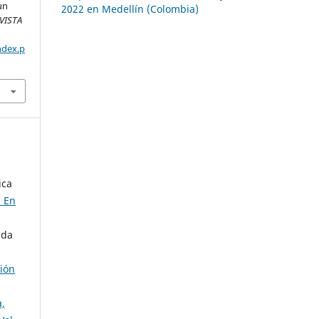
un
2022 en Medellín (Colombia)
VISTA
ndex.p
ica
d En
nda
ción
,