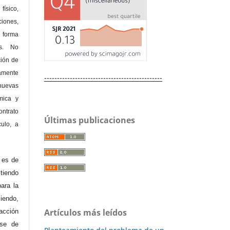
físico,
ones,
 forma
as. No
ción de
amente
----------------------------------------------
nuevas
mica y
ontrato
Últimas publicaciones
culo, a
e es de
iendo
ara la
endo,
Artículos más leídos
acción
ase de