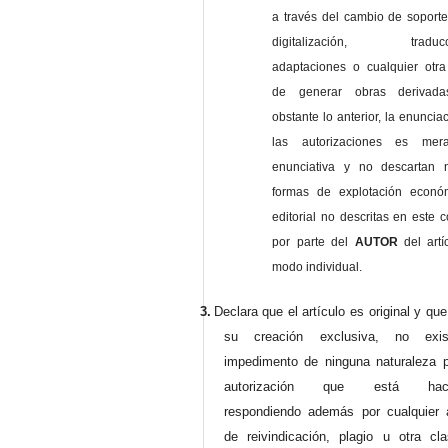
a través del cambio de soporte 
digitalización, traducci
adaptaciones o cualquier otra
de generar obras derivad
obstante lo anterior, la enuncia
las autorizaciones es mer
enunciativa y no descartan 
formas de explotación econó
editorial no descritas en este c
por parte del
AUTOR
del artí
modo individual.
3.
Declara que el artículo es original y qu
su creación exclusiva, no exist
impedimento de ninguna naturaleza p
autorización que está haci
respondiendo además por cualquier 
de reivindicación, plagio u otra cl