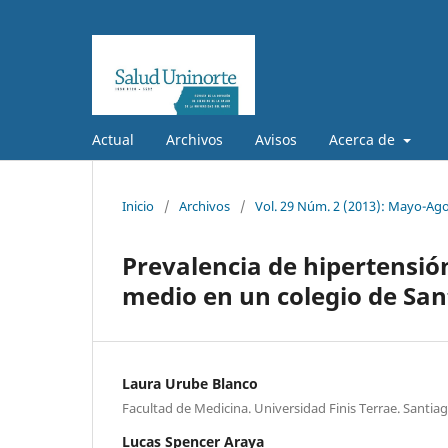
Actual
Archivos
Avisos
Acerca de
Inicio
/
Archivos
/
Vol. 29 Núm. 2 (2013): Mayo-Ag
Prevalencia de hipertensión
medio en un colegio de Sant
Laura Urube Blanco
Facultad de Medicina. Universidad Finis Terrae. Santiag
Lucas Spencer Araya