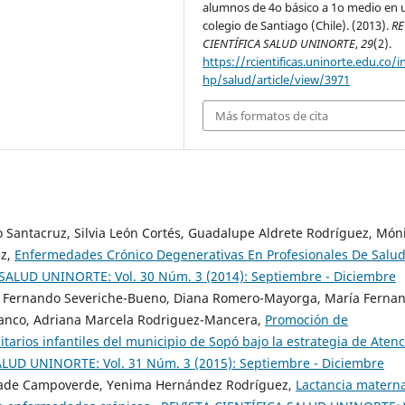
alumnos de 4o básico a 1o medio en 
colegio de Santiago (Chile). (2013).
RE
CIENTÍFICA SALUD UNINORTE
,
29
(2).
https://rcientificas.uninorte.edu.co/i
hp/salud/article/view/3971
Más formatos de cita
 Santacruz, Silvia León Cortés, Guadalupe Aldrete Rodríguez, Món
ez,
Enfermedades Crónico Degenerativas En Profesionales De Salu
SALUD UNINORTE: Vol. 30 Núm. 3 (2014): Septiembre - Diciembre
 Fernando Severiche-Bueno, Diana Romero-Mayorga, María Ferna
Franco, Adriana Marcela Rodriguez-Mancera,
Promoción de
arios infantiles del municipio de Sopó bajo la estrategia de Aten
LUD UNINORTE: Vol. 31 Núm. 3 (2015): Septiembre - Diciembre
drade Campoverde, Yenima Hernández Rodríguez,
Lactancia materna