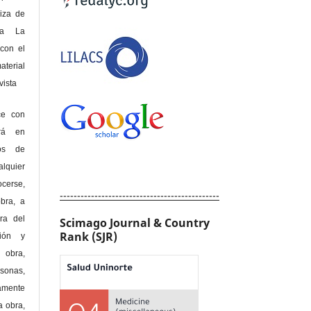
riza de
 a La
con el
terial
sta
ce con
erá en
hos de
alquier
cerse,
----------------------------------------------
bra, a
era del
Scimago Journal & Country
Rank (SJR)
ción y
obra,
rsonas,
amente
a obra,