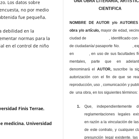
UNA OBRA LITERARIA, ARTISTIC
zo. Los datos sobre
CIENTIFICA
 encuesta, no por medio
 obtenida fue pequeña.
NOMBRE DE AUTOR y/o AUTORES 
a debilidad en la
obra y/o artículo,
mayor de edad, vecin
lementar normas para la
ciudad de , identificado con c
al en el control de niño
de ciudadanía/ pasaporte No. , ex
en , en uso
de sus facultades fí
mentales, parte que en adelan
denominará el
AUTOR,
suscribe la si
autorización con el fin de que se rea
reproducción, uso , comunicación y publ
de una obra, en los siguientes términos:
1.
Que, independientemente 
ersidad Finis Terrae.
reglamentaciones legales exis
en razón a la vinculación de las
de medicina. Universidad
de este contrato, y cualquier c
presunción legal existente, las