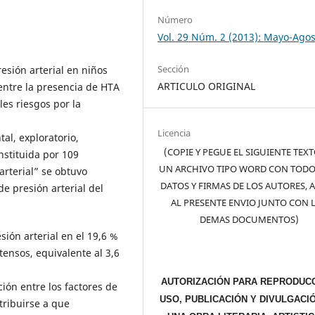
Número
Vol. 29 Núm. 2 (2013): Mayo-Ago
Sección
esión arterial en niños
ARTICULO ORIGINAL
 entre la presencia de HTA
es riesgos por la
Licencia
al, exploratorio,
(COPIE Y PEGUE EL SIGUIENTE TEX
nstituida por 109
UN ARCHIVO TIPO WORD CON TODO
arterial” se obtuvo
DATOS Y FIRMAS DE LOS AUTORES, 
e presión arterial del
AL PRESENTE ENVIO JUNTO CON 
DEMAS DOCUMENTOS)
sión arterial en el 19,6 %
tensos, equivalente al 3,6
AUTORIZACIÓN PARA REPRODUCC
ión entre los factores de
USO, PUBLICACIÓN Y DIVULGACI
atribuirse a que