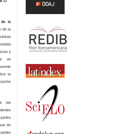
A O
de la
o de la
édula
pedida
sicas y
te se
guiente
lice la
icación
de las
tentes
 partes
lase de
 partes