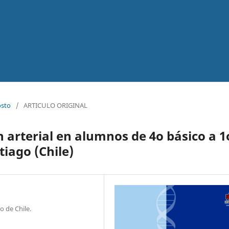
osto
/
ARTICULO ORIGINAL
 arterial en alumnos de 4o básico a 1
iago (Chile)
o de Chile.