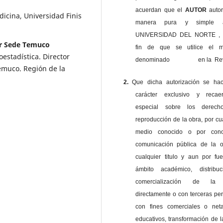
acuerdan que el
AUTOR
auto
icina, Universidad Finis
manera pura y simple
UNIVERSIDAD DEL NORTE , 
or Sede Temuco
fin de que se utilice el ma
oestadística. Director
denominado en la Revi
emuco. Región de la
2.
Que dicha autorización se ha
carácter exclusivo y reca
especial sobre los derec
reproducción de la obra, por cu
medio conocido o por cono
comunicación pública de la o
cualquier titulo y aun por fu
ámbito académico, distribu
comercialización de la 
directamente o con terceras pe
con fines comerciales o net
educativos, transformación de l