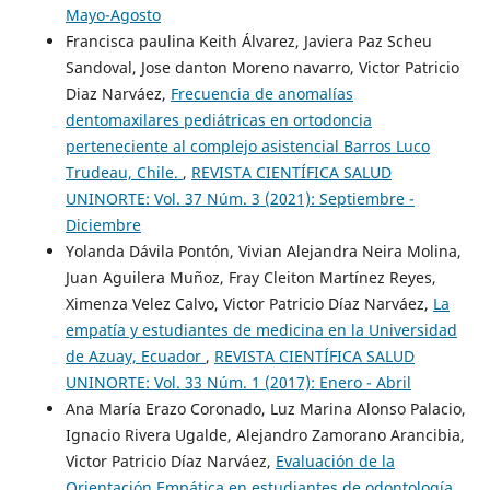
Mayo-Agosto
Francisca paulina Keith Álvarez, Javiera Paz Scheu
Sandoval, Jose danton Moreno navarro, Victor Patricio
Diaz Narváez,
Frecuencia de anomalías
dentomaxilares pediátricas en ortodoncia
perteneciente al complejo asistencial Barros Luco
Trudeau, Chile.
,
REVISTA CIENTÍFICA SALUD
UNINORTE: Vol. 37 Núm. 3 (2021): Septiembre -
Diciembre
Yolanda Dávila Pontón, Vivian Alejandra Neira Molina,
Juan Aguilera Muñoz, Fray Cleiton Martínez Reyes,
Ximenza Velez Calvo, Victor Patricio Díaz Narváez,
La
empatía y estudiantes de medicina en la Universidad
de Azuay, Ecuador
,
REVISTA CIENTÍFICA SALUD
UNINORTE: Vol. 33 Núm. 1 (2017): Enero - Abril
Ana María Erazo Coronado, Luz Marina Alonso Palacio,
Ignacio Rivera Ugalde, Alejandro Zamorano Arancibia,
Victor Patricio Díaz Narváez,
Evaluación de la
Orientación Empática en estudiantes de odontología