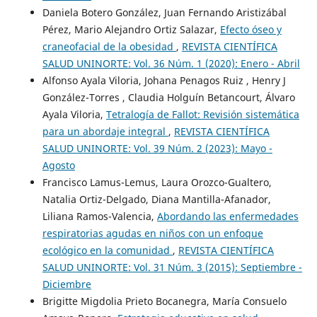
Daniela Botero González, Juan Fernando Aristizábal
Pérez, Mario Alejandro Ortiz Salazar,
Efecto óseo y
craneofacial de la obesidad
,
REVISTA CIENTÍFICA
SALUD UNINORTE: Vol. 36 Núm. 1 (2020): Enero - Abril
Alfonso Ayala Viloria, Johana Penagos Ruiz , Henry J
González-Torres , Claudia Holguín Betancourt, Álvaro
Ayala Viloria,
Tetralogía de Fallot: Revisión sistemática
para un abordaje integral
,
REVISTA CIENTÍFICA
SALUD UNINORTE: Vol. 39 Núm. 2 (2023): Mayo -
Agosto
Francisco Lamus-Lemus, Laura Orozco-Gualtero,
Natalia Ortiz-Delgado, Diana Mantilla-Afanador,
Liliana Ramos-Valencia,
Abordando las enfermedades
respiratorias agudas en niños con un enfoque
ecológico en la comunidad
,
REVISTA CIENTÍFICA
SALUD UNINORTE: Vol. 31 Núm. 3 (2015): Septiembre -
Diciembre
Brigitte Migdolia Prieto Bocanegra, María Consuelo