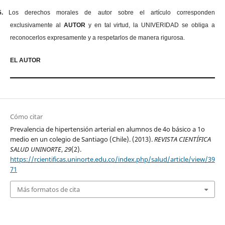
5.
Los derechos morales de autor sobre el artículo corresponden
exclusivamente al
AUTOR
y en tal virtud, la UNIVERIDAD se obliga a
reconocerlos expresamente y a respetarlos de manera rigurosa.
EL AUTOR
Cómo citar
Prevalencia de hipertensión arterial en alumnos de 4o básico a 1o
medio en un colegio de Santiago (Chile). (2013).
REVISTA CIENTÍFICA
SALUD UNINORTE
,
29
(2).
https://rcientificas.uninorte.edu.co/index.php/salud/article/view/39
71
Más formatos de cita