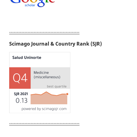
----------------------------------------------
Scimago Journal & Country Rank (SJR)
----------------------------------------------