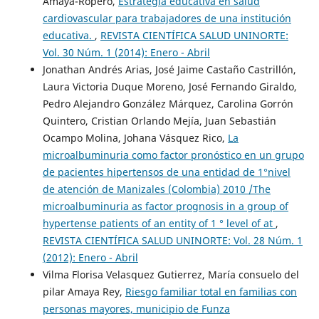
Amaya-Ropero,
Estrategia educativa en salud
cardiovascular para trabajadores de una institución
educativa.
,
REVISTA CIENTÍFICA SALUD UNINORTE:
Vol. 30 Núm. 1 (2014): Enero - Abril
Jonathan Andrés Arias, José Jaime Castaño Castrillón,
Laura Victoria Duque Moreno, José Fernando Giraldo,
Pedro Alejandro González Márquez, Carolina Gorrón
Quintero, Cristian Orlando Mejía, Juan Sebastián
Ocampo Molina, Johana Vásquez Rico,
La
microalbuminuria como factor pronóstico en un grupo
de pacientes hipertensos de una entidad de 1°nivel
de atención de Manizales (Colombia) 2010 /The
microalbuminuria as factor prognosis in a group of
hypertense patients of an entity of 1 ° level of at
,
REVISTA CIENTÍFICA SALUD UNINORTE: Vol. 28 Núm. 1
(2012): Enero - Abril
Vilma Florisa Velasquez Gutierrez, María consuelo del
pilar Amaya Rey,
Riesgo familiar total en familias con
personas mayores, municipio de Funza