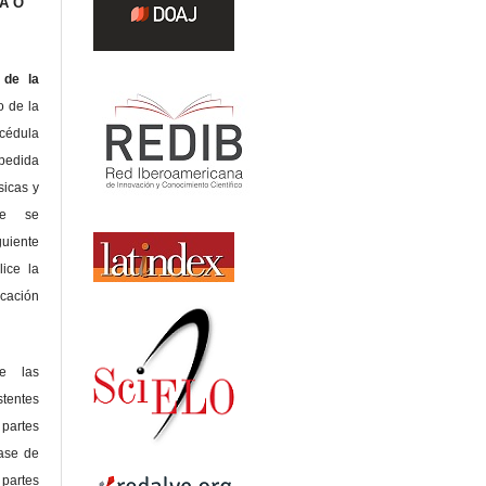
A O
de la
o de la
édula
pedida
sicas y
te se
guiente
lice la
icación
de las
tentes
 partes
lase de
 partes