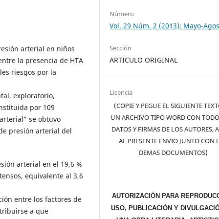
Número
Vol. 29 Núm. 2 (2013): Mayo-Ago
Sección
esión arterial en niños
ARTICULO ORIGINAL
 entre la presencia de HTA
es riesgos por la
Licencia
al, exploratorio,
(COPIE Y PEGUE EL SIGUIENTE TEX
nstituida por 109
UN ARCHIVO TIPO WORD CON TODO
arterial” se obtuvo
DATOS Y FIRMAS DE LOS AUTORES, 
e presión arterial del
AL PRESENTE ENVIO JUNTO CON 
DEMAS DOCUMENTOS)
sión arterial en el 19,6 %
tensos, equivalente al 3,6
AUTORIZACIÓN PARA REPRODUCC
ión entre los factores de
USO, PUBLICACIÓN Y DIVULGACI
atribuirse a que