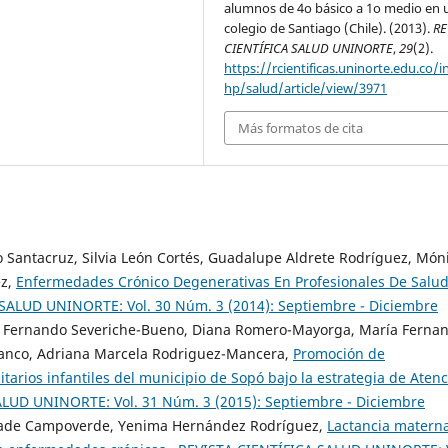
alumnos de 4o básico a 1o medio en 
colegio de Santiago (Chile). (2013).
RE
CIENTÍFICA SALUD UNINORTE
,
29
(2).
https://rcientificas.uninorte.edu.co/i
hp/salud/article/view/3971
Más formatos de cita
 Santacruz, Silvia León Cortés, Guadalupe Aldrete Rodríguez, Món
ez,
Enfermedades Crónico Degenerativas En Profesionales De Salu
SALUD UNINORTE: Vol. 30 Núm. 3 (2014): Septiembre - Diciembre
 Fernando Severiche-Bueno, Diana Romero-Mayorga, María Ferna
Franco, Adriana Marcela Rodriguez-Mancera,
Promoción de
arios infantiles del municipio de Sopó bajo la estrategia de Aten
LUD UNINORTE: Vol. 31 Núm. 3 (2015): Septiembre - Diciembre
drade Campoverde, Yenima Hernández Rodríguez,
Lactancia materna