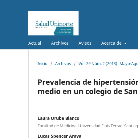
Actual
Archivos
Avisos
Acerca de
Inicio
/
Archivos
/
Vol. 29 Núm. 2 (2013): Mayo-Ag
Prevalencia de hipertensión
medio en un colegio de Sant
Laura Urube Blanco
Facultad de Medicina. Universidad Finis Terrae. Santiag
Lucas Spencer Araya