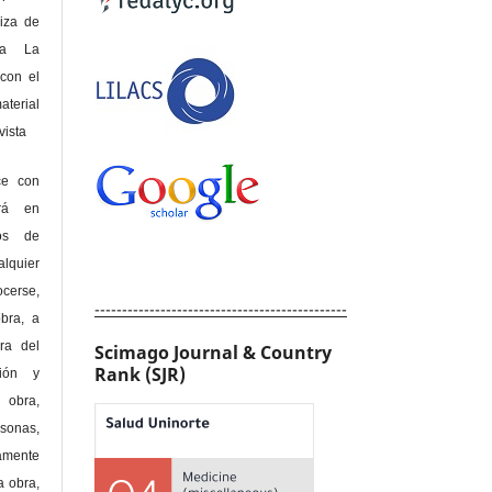
riza de
 a La
con el
terial
sta
ce con
erá en
hos de
alquier
cerse,
----------------------------------------------
bra, a
era del
Scimago Journal & Country
Rank (SJR)
ción y
obra,
rsonas,
amente
a obra,