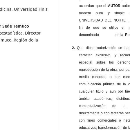
acuerdan que el
AUTOR
auto
icina, Universidad Finis
manera pura y simple
UNIVERSIDAD DEL NORTE , 
or Sede Temuco
fin de que se utilice el ma
oestadística. Director
denominado en la Revi
emuco. Región de la
2.
Que dicha autorización se ha
carácter exclusivo y reca
especial sobre los derec
reproducción de la obra, por cu
medio conocido o por cono
comunicación pública de la o
cualquier titulo y aun por fu
ámbito académico, distribu
comercialización de la 
directamente o con terceras pe
con fines comerciales o net
educativos, transformación de l