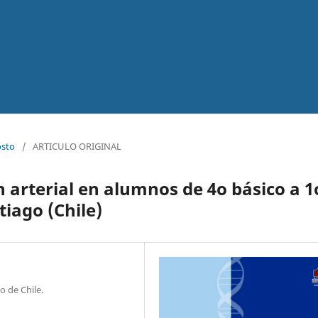
osto
/
ARTICULO ORIGINAL
 arterial en alumnos de 4o básico a 1
iago (Chile)
o de Chile.