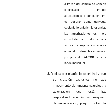
a través del cambio de soporte 
digitalización, traducci
adaptaciones o cualquier otra
de generar obras derivad
obstante lo anterior, la enuncia
las autorizaciones es mer
enunciativa y no descartan 
formas de explotación econó
editorial no descritas en este c
por parte del
AUTOR
del artí
modo individual.
3.
Declara que el artículo es original y qu
su creación exclusiva, no exist
impedimento de ninguna naturaleza p
autorización que está haci
respondiendo además por cualquier 
de reivindicación, plagio u otra cl