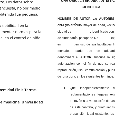
UNA OBRA LITERARIA, ARTISTIC
zo. Los datos sobre
CIENTIFICA
 encuesta, no por medio
 obtenida fue pequeña.
NOMBRE DE AUTOR y/o AUTORES 
a debilidad en la
obra y/o artículo,
mayor de edad, vecin
lementar normas para la
ciudad de , identificado con c
al en el control de niño
de ciudadanía/ pasaporte No. , ex
en , en uso
de sus facultades fí
mentales, parte que en adelan
denominará el
AUTOR,
suscribe la si
autorización con el fin de que se rea
reproducción, uso , comunicación y publ
de una obra, en los siguientes términos:
1.
Que, independientemente 
ersidad Finis Terrae.
reglamentaciones legales exis
en razón a la vinculación de las
de medicina. Universidad
de este contrato, y cualquier c
presunción legal existente, las