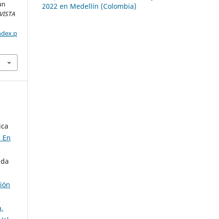
un
2022 en Medellín (Colombia)
VISTA
ndex.p
ica
d En
nda
ción
,