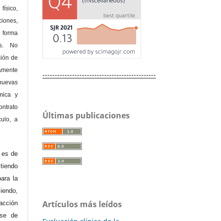
físico,
ones,
 forma
as. No
ción de
amente
----------------------------------------------
nuevas
mica y
ontrato
Últimas publicaciones
culo, a
e es de
iendo
ara la
endo,
Artículos más leídos
acción
ase de