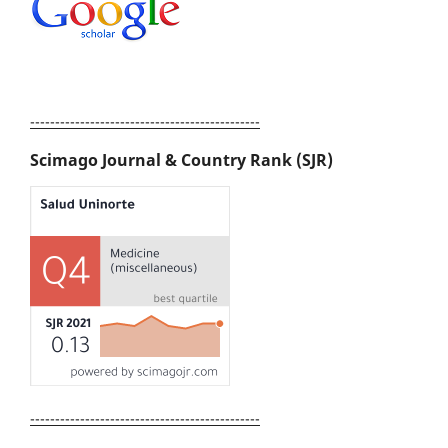
----------------------------------------------
Scimago Journal & Country Rank (SJR)
----------------------------------------------