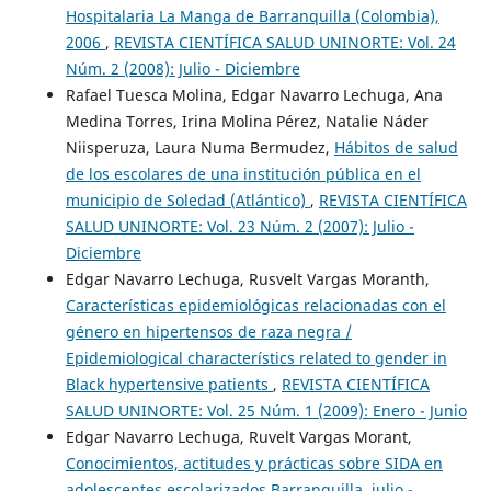
Hospitalaria La Manga de Barranquilla (Colombia),
2006
,
REVISTA CIENTÍFICA SALUD UNINORTE: Vol. 24
Núm. 2 (2008): Julio - Diciembre
Rafael Tuesca Molina, Edgar Navarro Lechuga, Ana
Medina Torres, Irina Molina Pérez, Natalie Náder
Niisperuza, Laura Numa Bermudez,
Hábitos de salud
de los escolares de una institución pública en el
municipio de Soledad (Atlántico)
,
REVISTA CIENTÍFICA
SALUD UNINORTE: Vol. 23 Núm. 2 (2007): Julio -
Diciembre
Edgar Navarro Lechuga, Rusvelt Vargas Moranth,
Características epidemiológicas relacionadas con el
género en hipertensos de raza negra /
Epidemiological characterístics related to gender in
Black hypertensive patients
,
REVISTA CIENTÍFICA
SALUD UNINORTE: Vol. 25 Núm. 1 (2009): Enero - Junio
Edgar Navarro Lechuga, Ruvelt Vargas Morant,
Conocimientos, actitudes y prácticas sobre SIDA en
adolescentes escolarizados Barranquilla, julio -