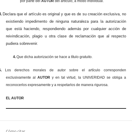
por parte del
AUTOR
del artículo, a modo individual.
3.
Declara que el artículo es original y que es de su creación exclusiva, no
existiendo impedimento de ninguna naturaleza para la autorización
que está haciendo, respondiendo además por cualquier acción de
reivindicación, plagio u otra clase de reclamación que al respecto
pudiera sobrevenir.
4.
Que dicha autorización se hace a título gratuito.
5.
Los derechos morales de autor sobre el artículo corresponden
exclusivamente al
AUTOR
y en tal virtud, la UNIVERIDAD se obliga a
reconocerlos expresamente y a respetarlos de manera rigurosa.
EL AUTOR
Cómo citar