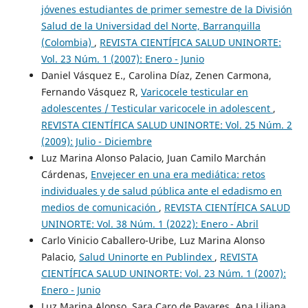
jóvenes estudiantes de primer semestre de la División
Salud de la Universidad del Norte, Barranquilla
(Colombia)
,
REVISTA CIENTÍFICA SALUD UNINORTE:
Vol. 23 Núm. 1 (2007): Enero - Junio
Daniel Vásquez E., Carolina Díaz, Zenen Carmona,
Fernando Vásquez R,
Varicocele testicular en
adolescentes / Testicular varicocele in adolescent
,
REVISTA CIENTÍFICA SALUD UNINORTE: Vol. 25 Núm. 2
(2009): Julio - Diciembre
Luz Marina Alonso Palacio, Juan Camilo Marchán
Cárdenas,
Envejecer en una era mediática: retos
individuales y de salud pública ante el edadismo en
medios de comunicación
,
REVISTA CIENTÍFICA SALUD
UNINORTE: Vol. 38 Núm. 1 (2022): Enero - Abril
Carlo Vinicio Caballero-Uribe, Luz Marina Alonso
Palacio,
Salud Uninorte en Publindex
,
REVISTA
CIENTÍFICA SALUD UNINORTE: Vol. 23 Núm. 1 (2007):
Enero - Junio
Luz Marina Alonso, Sara Caro de Payares, Ana Liliana