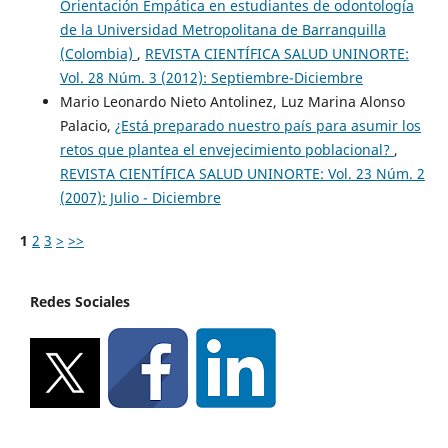
Orientación Empática en estudiantes de odontología
de la Universidad Metropolitana de Barranquilla
(Colombia)
,
REVISTA CIENTÍFICA SALUD UNINORTE:
Vol. 28 Núm. 3 (2012): Septiembre-Diciembre
Mario Leonardo Nieto Antolinez, Luz Marina Alonso
Palacio,
¿Está preparado nuestro país para asumir los
retos que plantea el envejecimiento poblacional?
,
REVISTA CIENTÍFICA SALUD UNINORTE: Vol. 23 Núm. 2
(2007): Julio - Diciembre
1
2
3
>
>>
Redes Sociales