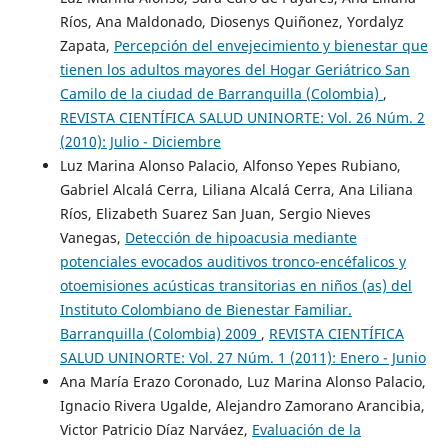
Ríos, Ana Maldonado, Diosenys Quiñonez, Yordalyz
Zapata,
Percepción del envejecimiento y bienestar que
tienen los adultos mayores del Hogar Geriátrico San
Camilo de la ciudad de Barranquilla (Colombia)
,
REVISTA CIENTÍFICA SALUD UNINORTE: Vol. 26 Núm. 2
(2010): Julio - Diciembre
Luz Marina Alonso Palacio, Alfonso Yepes Rubiano,
Gabriel Alcalá Cerra, Liliana Alcalá Cerra, Ana Liliana
Ríos, Elizabeth Suarez San Juan, Sergio Nieves
Vanegas,
Detección de hipoacusia mediante
potenciales evocados auditivos tronco-encéfalicos y
otoemisiones acústicas transitorias en niños (as) del
Instituto Colombiano de Bienestar Familiar.
Barranquilla (Colombia) 2009
,
REVISTA CIENTÍFICA
SALUD UNINORTE: Vol. 27 Núm. 1 (2011): Enero - Junio
Ana María Erazo Coronado, Luz Marina Alonso Palacio,
Ignacio Rivera Ugalde, Alejandro Zamorano Arancibia,
Victor Patricio Díaz Narváez,
Evaluación de la