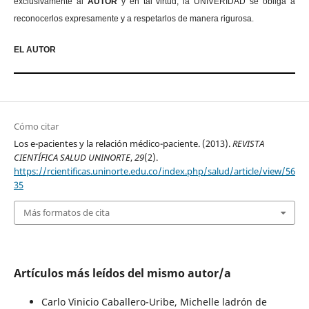
exclusivamente al
AUTOR
y en tal virtud, la UNIVERIDAD se obliga a
reconocerlos expresamente y a respetarlos de manera rigurosa.
EL AUTOR
Cómo citar
Los e-pacientes y la relación médico-paciente. (2013).
REVISTA
CIENTÍFICA SALUD UNINORTE
,
29
(2).
https://rcientificas.uninorte.edu.co/index.php/salud/article/view/56
35
Más formatos de cita
Artículos más leídos del mismo autor/a
Carlo Vinicio Caballero-Uribe, Michelle ladrón de