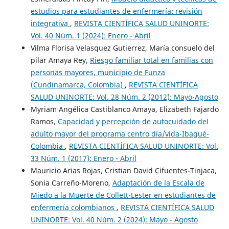
estudios para estudiantes de enfermería: revisión
integrativa
,
REVISTA CIENTÍFICA SALUD UNINORTE:
Vol. 40 Núm. 1 (2024): Enero - Abril
Vilma Florisa Velasquez Gutierrez, María consuelo del
pilar Amaya Rey,
Riesgo familiar total en familias con
personas mayores, municipio de Funza
(Cundinamarca, Colombia)
,
REVISTA CIENTÍFICA
SALUD UNINORTE: Vol. 28 Núm. 2 (2012): Mayo-Agosto
Myriam Angélica Castiblanco Amaya, Elizabeth Fajardo
Ramos,
Capacidad y percepción de autocuidado del
adulto mayor del programa centro día/vida-Ibagué-
Colombia
,
REVISTA CIENTÍFICA SALUD UNINORTE: Vol.
33 Núm. 1 (2017): Enero - Abril
Mauricio Arias Rojas, Cristian David Cifuentes-Tinjaca,
Sonia Carreño-Moreno,
Adaptación de la Escala de
Miedo a la Muerte de Collett-Lester en estudiantes de
enfermería colombianos
,
REVISTA CIENTÍFICA SALUD
UNINORTE: Vol. 40 Núm. 2 (2024): Mayo - Agosto