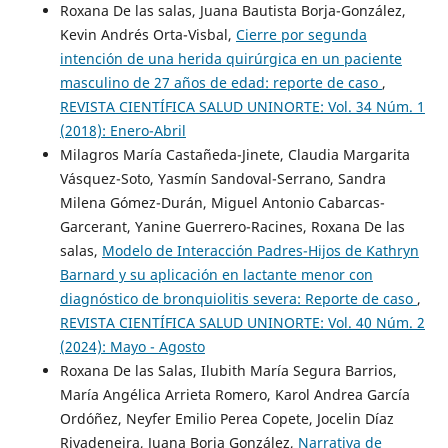
Roxana De las salas, Juana Bautista Borja-González,
Kevin Andrés Orta-Visbal,
Cierre por segunda
intención de una herida quirúrgica en un paciente
masculino de 27 años de edad: reporte de caso
,
REVISTA CIENTÍFICA SALUD UNINORTE: Vol. 34 Núm. 1
(2018): Enero-Abril
Milagros María Castañeda-Jinete, Claudia Margarita
Vásquez-Soto, Yasmín Sandoval-Serrano, Sandra
Milena Gómez-Durán, Miguel Antonio Cabarcas-
Garcerant, Yanine Guerrero-Racines, Roxana De las
salas,
Modelo de Interacción Padres-Hijos de Kathryn
Barnard y su aplicación en lactante menor con
diagnóstico de bronquiolitis severa: Reporte de caso
,
REVISTA CIENTÍFICA SALUD UNINORTE: Vol. 40 Núm. 2
(2024): Mayo - Agosto
Roxana De las Salas, Ilubith María Segura Barrios,
María Angélica Arrieta Romero, Karol Andrea García
Ordóñez, Neyfer Emilio Perea Copete, Jocelin Díaz
Rivadeneira, Juana Borja González,
Narrativa de