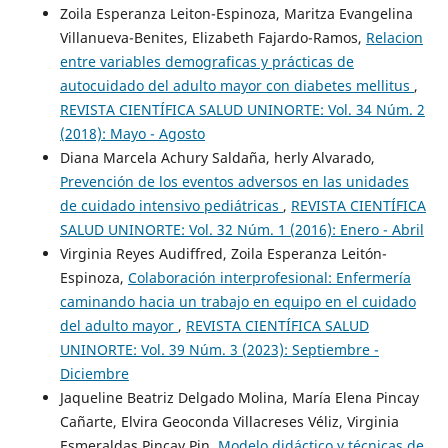
Zoila Esperanza Leiton-Espinoza, Maritza Evangelina
Villanueva-Benites, Elizabeth Fajardo-Ramos,
Relacion
entre variables demograficas y prácticas de
autocuidado del adulto mayor con diabetes mellitus
,
REVISTA CIENTÍFICA SALUD UNINORTE: Vol. 34 Núm. 2
(2018): Mayo - Agosto
Diana Marcela Achury Saldaña, herly Alvarado,
Prevención de los eventos adversos en las unidades
de cuidado intensivo pediátricas
,
REVISTA CIENTÍFICA
SALUD UNINORTE: Vol. 32 Núm. 1 (2016): Enero - Abril
Virginia Reyes Audiffred, Zoila Esperanza Leitón-
Espinoza,
Colaboración interprofesional: Enfermería
caminando hacia un trabajo en equipo en el cuidado
del adulto mayor
,
REVISTA CIENTÍFICA SALUD
UNINORTE: Vol. 39 Núm. 3 (2023): Septiembre -
Diciembre
Jaqueline Beatriz Delgado Molina, María Elena Pincay
Cañarte, Elvira Geoconda Villacreses Véliz, Virginia
Esmeraldas Pincay Pin,
Modelo didáctico y técnicas de