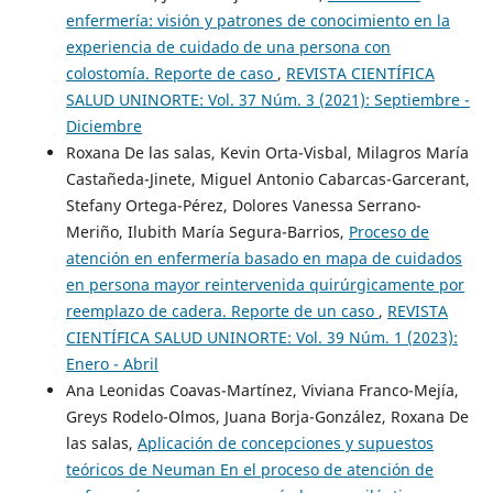
enfermería: visión y patrones de conocimiento en la
experiencia de cuidado de una persona con
colostomía. Reporte de caso
,
REVISTA CIENTÍFICA
SALUD UNINORTE: Vol. 37 Núm. 3 (2021): Septiembre -
Diciembre
Roxana De las salas, Kevin Orta-Visbal, Milagros María
Castañeda-Jinete, Miguel Antonio Cabarcas-Garcerant,
Stefany Ortega-Pérez, Dolores Vanessa Serrano-
Meriño, Ilubith María Segura-Barrios,
Proceso de
atención en enfermería basado en mapa de cuidados
en persona mayor reintervenida quirúrgicamente por
reemplazo de cadera. Reporte de un caso
,
REVISTA
CIENTÍFICA SALUD UNINORTE: Vol. 39 Núm. 1 (2023):
Enero - Abril
Ana Leonidas Coavas-Martínez, Viviana Franco-Mejía,
Greys Rodelo-Olmos, Juana Borja-González, Roxana De
las salas,
Aplicación de concepciones y supuestos
teóricos de Neuman En el proceso de atención de