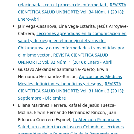
relacionadas con el proceso de enfermedad
,
REVISTA
CIENTÍFICA SALUD UNINORTE: Vol. 34 Núm. 1 (2018):
Enero-Abril
Jair Vega-Casanova, Lina Vega-Estarita, Jesús Arroyave-
Cabrera,
Lecciones aprendidas en la comunicación en
salud y de riesgo en el manejo del virus del
Chikungunya y otras enfermedades transmitidas por
el mismo vector
,
REVISTA CIENTÍFICA SALUD
UNINORTE: Vol. 32 Núm. 1 (2016): Enero - Abril
Gustavo Alexander Santamaria-Puerto, Erwin
Hernando Hernández-Rincón,
Aplicaciones Médicas
Móviles definiciones, beneficios y riesgos
,
REVISTA
CIENTÍFICA SALUD UNINORTE: Vol. 31 Núm. 3 (2015):
Septiembre - Diciembre
Eliana Martínez Herrera, Rafael de Jesùs Tuesca-
Molina, Erwin Hernando Hernández Rincón, Juan
Eduardo Guerrero Espinel,
La Atención Primaria en
Salud, un camino inconcluso en Colombia: Lecciones
aprendidas de la Primera Ola de la Pandemia por