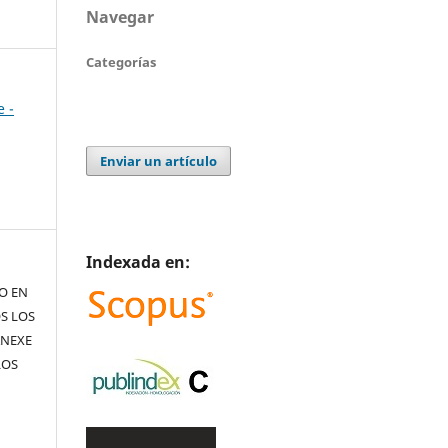
Navegar
Categorías
e -
Enviar un artículo
Indexada en:
TO EN
S LOS
ANEXE
LOS