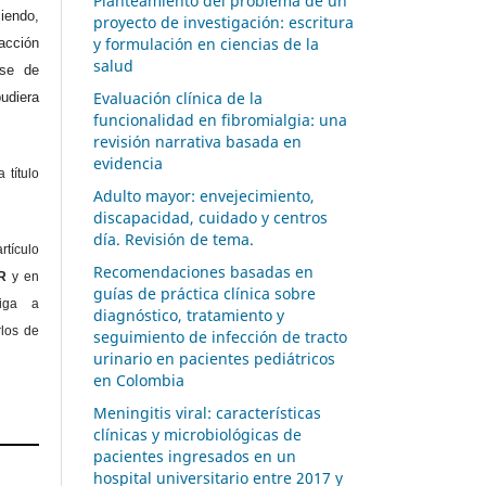
Planteamiento del problema de un
endo,
proyecto de investigación: escritura
y formulación en ciencias de la
acción
salud
ase de
Evaluación clínica de la
diera
funcionalidad en fibromialgia: una
revisión narrativa basada en
evidencia
 título
Adulto mayor: envejecimiento,
discapacidad, cuidado y centros
día. Revisión de tema.
rtículo
Recomendaciones basadas en
OR
y en
guías de práctica clínica sobre
liga a
diagnóstico, tratamiento y
rlos de
seguimiento de infección de tracto
urinario en pacientes pediátricos
en Colombia
Meningitis viral: características
clínicas y microbiológicas de
pacientes ingresados en un
hospital universitario entre 2017 y