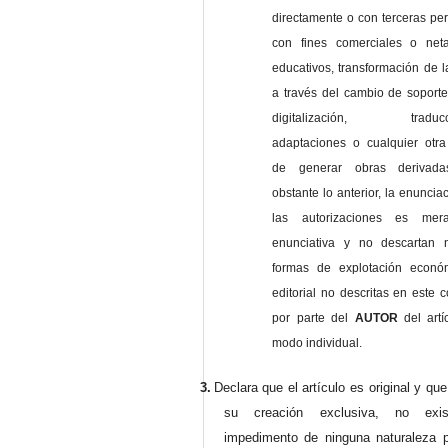
directamente o con terceras pe
con fines comerciales o net
educativos, transformación de l
a través del cambio de soporte 
digitalización, traducci
adaptaciones o cualquier otra
de generar obras derivad
obstante lo anterior, la enuncia
las autorizaciones es mer
enunciativa y no descartan 
formas de explotación econó
editorial no descritas en este c
por parte del
AUTOR
del artí
modo individual.
3.
Declara que el artículo es original y qu
su creación exclusiva, no exist
impedimento de ninguna naturaleza p