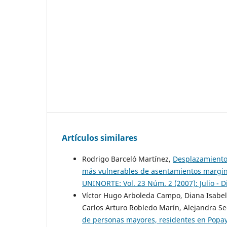
Artículos similares
Rodrigo Barceló Martínez,
Desplazamiento,
más vulnerables de asentamientos margin
UNINORTE: Vol. 23 Núm. 2 (2007): Julio - 
Víctor Hugo Arboleda Campo, Diana Isabe
Carlos Arturo Robledo Marín, Alejandra Se
de personas mayores, residentes en Popa