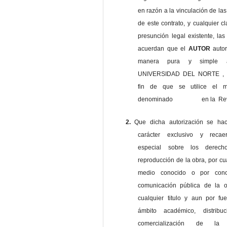
en razón a la vinculación de las
de este contrato, y cualquier c
presunción legal existente, las
acuerdan que el
AUTOR
auto
manera pura y simple
UNIVERSIDAD DEL NORTE , 
fin de que se utilice el ma
denominado en la Revi
2.
Que dicha autorización se ha
carácter exclusivo y reca
especial sobre los derec
reproducción de la obra, por cu
medio conocido o por cono
comunicación pública de la o
cualquier titulo y aun por fu
ámbito académico, distribu
comercialización de la 