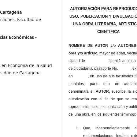
AUTORIZACIÓN PARA REPRODUCC
 Cartagena
USO, PUBLICACIÓN Y DIVULGACI
aciones. Facultad de
UNA OBRA LITERARIA, ARTISTIC
CIENTIFICA
ncias Económicas -
NOMBRE DE AUTOR y/o AUTORES 
obra y/o artículo,
mayor de edad, vecin
ciudad de , identificado con c
 en Economía de la Salud
de ciudadanía/ pasaporte No. , ex
ersidad de Cartagena
en , en uso
de sus facultades fí
mentales, parte que en adelan
denominará el
AUTOR,
suscribe la si
autorización con el fin de que se rea
reproducción, uso , comunicación y publ
de una obra, en los siguientes términos:
1.
Que, independientemente 
reglamentaciones legales exis