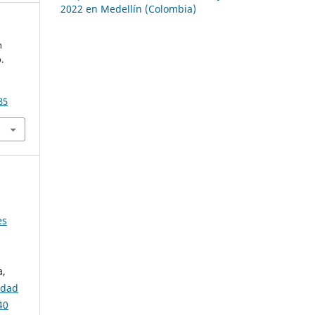
2022 en Medellín (Colombia)
n
.
85
es
a,
idad
40