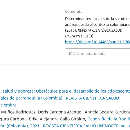
Cómo citar
Determinantes sociales de la salud: u
análisis desde el contexto colombiano
(2015).
REVISTA CIENTÍFICA SALUD
UNINORTE
,
31
(3).
https://doi.org/10.14482/sun.31.3.76
Más formatos de cita
 salud y pobreza: Obstáculos para el desarrollo de los adolescent
ales de Barranquilla (Colombia)
,
REVISTA CIENTÍFICA SALUD
Diciembre
l Muñoz Rodríguez, Doris Cardona Arango , Angela Segura Cardon
gura Cardona, Erika Alejandra Gallo Giraldo,
Geografía de la fragil
yán (Colombia), 2021
,
REVISTA CIENTÍFICA SALUD UNINORTE: Vol. 