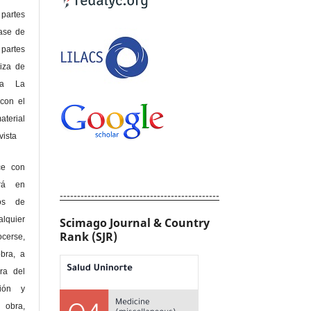
 partes
lase de
 partes
riza de
 a La
con el
terial
sta
ce con
erá en
----------------------------------------------
hos de
alquier
Scimago Journal & Country
Rank (SJR)
cerse,
bra, a
era del
ción y
obra,