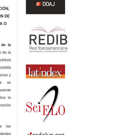
IÓN,
ÓN DE
A O
de la
o de la
édula
pedida
sicas y
te se
guiente
lice la
icación
de las
tentes