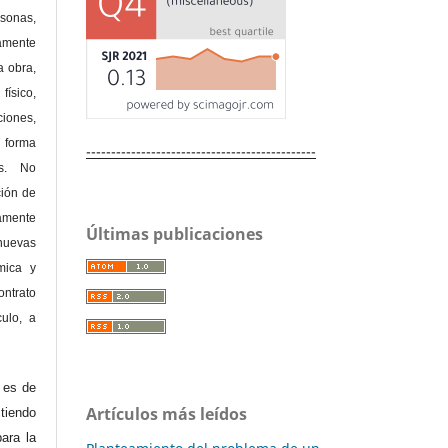
rsonas,
amente
a obra,
físico,
ones,
 forma
----------------------------------------------
as. No
ción de
amente
Últimas publicaciones
nuevas
mica y
ontrato
culo, a
e es de
Artículos más leídos
iendo
ara la