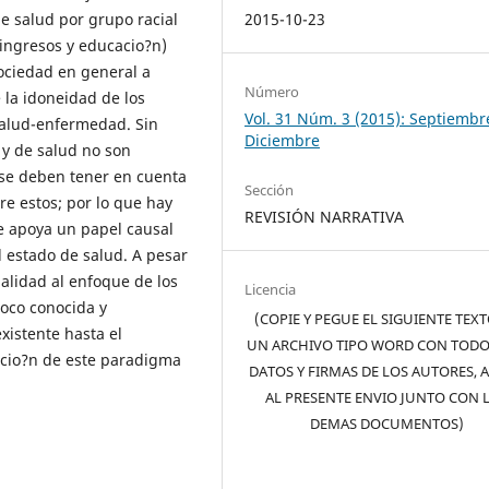
de salud por grupo racial
2015-10-23
 ingresos y educacio?n)
sociedad en general a
Número
 la idoneidad de los
Vol. 31 Núm. 3 (2015): Septiembr
 salud-enfermedad. Sin
Diciembre
s y de salud no son
e se deben tener en cuenta
Sección
re estos; por lo que hay
REVISIÓN NARRATIVA
ue apoya un papel causal
l estado de salud. A pesar
alidad al enfoque de los
Licencia
oco conocida y
(COPIE Y PEGUE EL SIGUIENTE TEX
existente hasta el
UN ARCHIVO TIPO WORD CON TODO
acio?n de este paradigma
DATOS Y FIRMAS DE LOS AUTORES, 
AL PRESENTE ENVIO JUNTO CON 
DEMAS DOCUMENTOS)