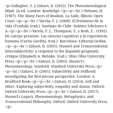
<p>Gallagher, S. y Zahavi, D. (2012). The Phenomenological
Mind. 2a ed. London: Routledge.</p><p><br />Putnam, H.
(1987). The Many Faces of Realism. La Salle, Illinois: Open
Court.</p><p><br />Varela, F. J. (2000). El fenómeno de la
vida (Traduki, trad.). Santiago de Chile: Dolmen Ediciones S.
A.</p><p><br />Varela, F. J., Thompson, E. y Rosh, E.. (1992).
De cuerpo presente. Las ciencias cognitivas y la experiencia
humana (Carlos Gardini, trad.). Barcelona: Editorial Gedisa.
</p><p><br />Zahavi, D. (2001). Husserl and Transcendental
Intersubjectivity: a response to the linguistic-pragmatic
critique (Elizabeth A. Behnke, trad.). Ohio: Ohio University
Press.</p><p><br />Zahavi, D. (2003). Husserl's
Phenomenology. Stanford: Stanford University Press.</p>
<p><br />Zahavi, D. (2005). Subjectivity and Selfhood:
investigating the first-person perspective. London: A
Bradford Book.</p><p><br />Zahavi, D. (2014). Self and
other: Exploring subjectivity, empathy and shame. Oxford:
Oxford University Press.</p><p><br />Zahavi, D. (2017).
Husserl's Legacy. Phenomenology, Metaphysics, and
Transcendental Philosophy. Oxford: Oxford University Press.
</p>