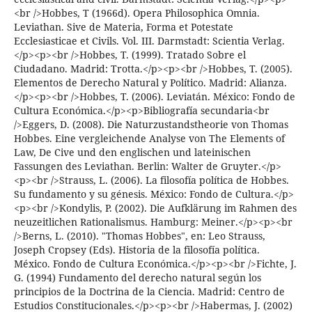
<br />Hobbes, T (1966d). Opera Philosophica Omnia.
Leviathan. Sive de Materia, Forma et Potestate
Ecclesiasticae et Civils. Vol. III. Darmstadt: Scientia Verlag.
</p><p><br />Hobbes, T. (1999). Tratado Sobre el
Ciudadano. Madrid: Trotta.</p><p><br />Hobbes, T. (2005).
Elementos de Derecho Natural y Político. Madrid: Alianza.
</p><p><br />Hobbes, T. (2006). Leviatán. México: Fondo de
Cultura Económica.</p><p>Bibliografía secundaria<br
/>Eggers, D. (2008). Die Naturzustandstheorie von Thomas
Hobbes. Eine vergleichende Analyse von The Elements of
Law, De Cive und den englischen und lateinischen
Fassungen des Leviathan. Berlin: Walter de Gruyter.</p>
<p><br />Strauss, L. (2006). La filosofía política de Hobbes.
Su fundamento y su génesis. México: Fondo de Cultura.</p>
<p><br />Kondylis, P. (2002). Die Aufklärung im Rahmen des
neuzeitlichen Rationalismus. Hamburg: Meiner.</p><p><br
/>Berns, L. (2010). "Thomas Hobbes", en: Leo Strauss,
Joseph Cropsey (Eds). Historia de la filosofía política.
México. Fondo de Cultura Económica.</p><p><br />Fichte, J.
G. (1994) Fundamento del derecho natural según los
principios de la Doctrina de la Ciencia. Madrid: Centro de
Estudios Constitucionales.</p><p><br />Habermas, J. (2002)