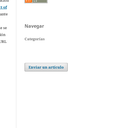
ación
t of
rante
Navegar
e se
sión
Categorías
 URL
Enviar un artículo