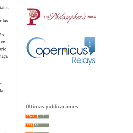
iales.
erdos
ión
o en
arlo
 haga
s
la
Últimas publicaciones