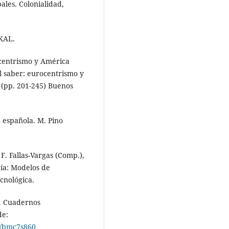
bales. Colonialidad,
AKAL.
ocentrismo y América
l saber: eurocentrismo y
. (pp. 201-245) Buenos
a española. M. Pino
 F. Fallas-Vargas (Comp.),
ogía: Modelos de
ecnológica.
a. Cuadernos
de:
1/bmc7s860