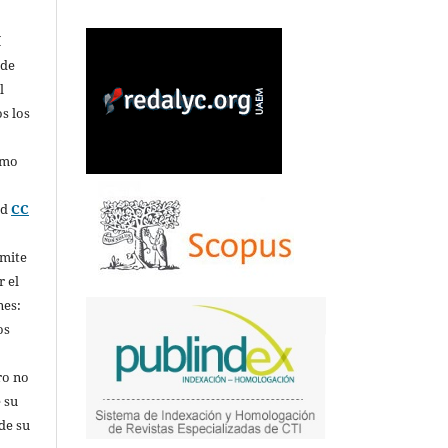
í
 de
l
s los
omo
ed
CC
rmite
r el
nes:
os
ro no
 su
de su