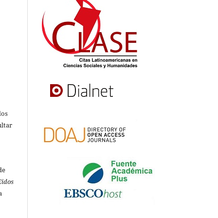
s
dos
ultar
de
Eidos
a