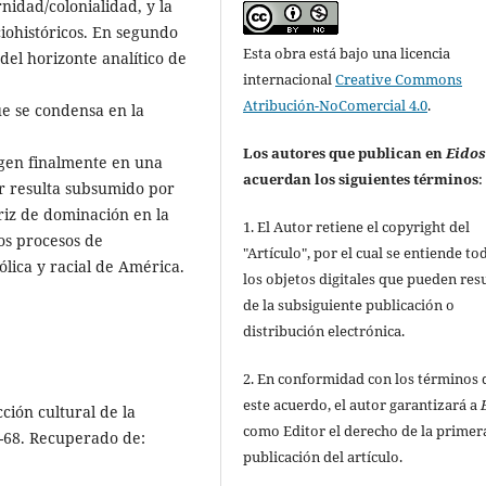
rnidad/colonialidad, y la
ciohistóricos. En segundo
Esta obra está bajo una licencia
del horizonte analítico de
internacional
Creative Commons
Atribución-NoComercial 4.0
.
ue se condensa en la
Los autores que publican en
Eido
rgen finalmente en una
acuerdan los siguientes términos
:
ar resulta subsumido por
riz de dominación en la
1. El Autor retiene el copyright del
los procesos de
"Artículo", por el cual se entiende to
ólica y racial de América.
los objetos digitales que pueden res
de la subsiguiente publicación o
distribución electrónica.
2. En conformidad con los términos 
este acuerdo, el autor garantizará a
cción cultural de la
como Editor el derecho de la primer
55-68. Recuperado de:
publicación del artículo.