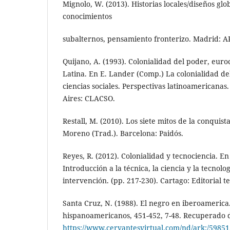
Mignolo, W. (2013). Historias locales/diseños glo
conocimientos
subalternos, pensamiento fronterizo. Madrid: 
Quijano, A. (1993). Colonialidad del poder, eur
Latina. En E. Lander (Comp.) La colonialidad de
ciencias sociales. Perspectivas latinoamericanas
Aires: CLACSO.
Restall, M. (2010). Los siete mitos de la conquist
Moreno (Trad.). Barcelona: Paidós.
Reyes, R. (2012). Colonialidad y tecnociencia. En
Introducción a la técnica, la ciencia y la tecnol
intervención. (pp. 217-230). Cartago: Editorial t
Santa Cruz, N. (1988). El negro en iberoameric
hispanoamericanos, 451-452, 7-48. Recuperado 
https://www.cervantesvirtual.com/nd/ark:/5985