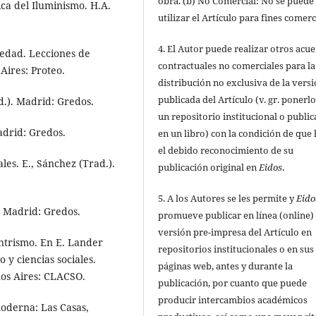
obra. (b) No Comercial: No se puede
ca del Iluminismo. H.A.
utilizar el Artículo para fines comerc
4. El Autor puede realizar otros acu
iedad. Lecciones de
contractuales no comerciales para la
 Aires: Proteo.
distribución no exclusiva de la vers
publicada del Artículo (v. gr. ponerl
ad.). Madrid: Gredos.
un repositorio institucional o public
Madrid: Gredos.
en un libro) con la condición de que
el debido reconocimiento de su
les. E., Sánchez (Trad.).
publicación original en
Eidos
.
5. A los Autores se les permite y
Eido
). Madrid: Gredos.
promueve publicar en línea (online) 
versión pre-impresa del Artículo en
ntrismo. En E. Lander
repositorios institucionales o en sus
 y ciencias sociales.
páginas web, antes y durante la
nos Aires: CLACSO.
publicación, por cuanto que puede
producir intercambios académicos
 moderna: Las Casas,