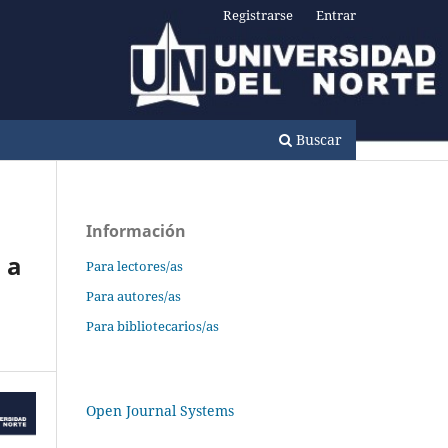
Registrarse
Entrar
Buscar
Información
 a
Para lectores/as
Para autores/as
Para bibliotecarios/as
Open Journal Systems