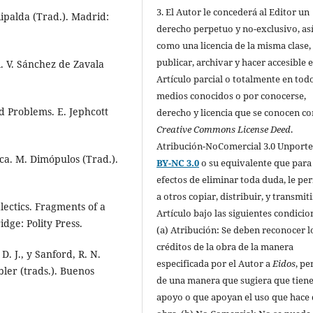
3. El Autor le concederá al Editor un
Ripalda (Trad.). Madrid:
derecho perpetuo y no-exclusivo, as
como una licencia de la misma clase,
publicar, archivar y hacer accesible e
. V. Sánchez de Zavala
Artículo parcial o totalmente en todo
medios conocidos o por conocerse,
d Problems. E. Jephcott
derecho y licencia que se conocen c
Creative Commons License Deed
.
Atribución-NoComercial 3.0 Unport
ica. M. Dimópulos (Trad.).
BY-NC 3.0
o su equivalente que para
efectos de eliminar toda duda, le pe
a otros copiar, distribuir, y transmiti
lectics. Fragments of a
Artículo bajo las siguientes condicio
dge: Polity Press.
(a) Atribución: Se deben reconocer l
créditos de la obra de la manera
. J., y Sanford, R. N.
especificada por el Autor a
Eidos
, pe
bler (trads.). Buenos
de una manera que sugiera que tiene
apoyo o que apoyan el uso que hace 