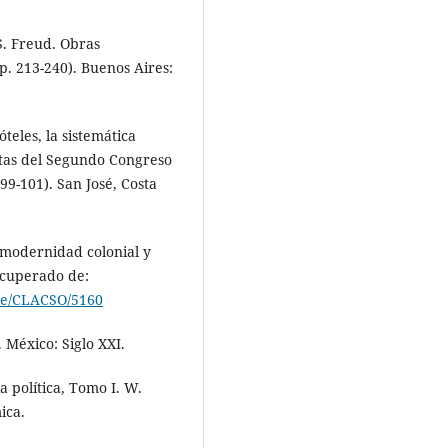
S. Freud. Obras
pp. 213-240). Buenos Aires:
óteles, la sistemática
ctas del Segundo Congreso
99-101). San José, Costa
 modernidad colonial y
Recuperado de:
ndle/CLACSO/5160
. México: Siglo XXI.
a política, Tomo I. W.
ica.