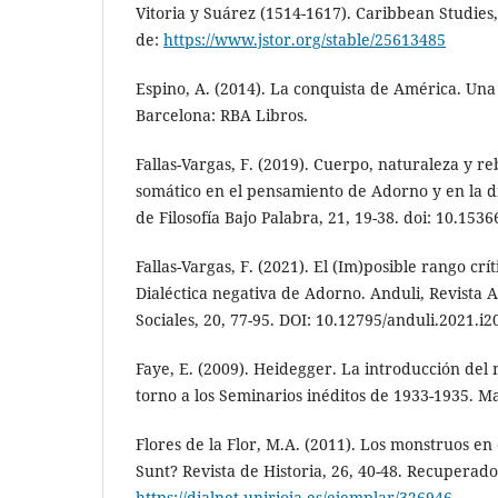
Vitoria y Suárez (1514-1617). Caribbean Studies
de:
https://www.jstor.org/stable/25613485
Espino, A. (2014). La conquista de América. Una r
Barcelona: RBA Libros.
Fallas-Vargas, F. (2019). Cuerpo, naturaleza y r
somático en el pensamiento de Adorno y en la di
de Filosofía Bajo Palabra, 21, 19-38. doi: 10.153
Fallas-Vargas, F. (2021). El (Im)posible rango crít
Dialéctica negativa de Adorno. Anduli, Revista 
Sociales, 20, 77-95. DOI: 10.12795/anduli.2021.i2
Faye, E. (2009). Heidegger. La introducción del n
torno a los Seminarios inéditos de 1933-1935. M
Flores de la Flor, M.A. (2011). Los monstruos e
Sunt? Revista de Historia, 26, 40-48. Recuperado
https://dialnet.unirioja.es/ejemplar/326946