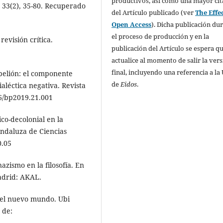
productivos, así como una mayor cit
, 33(2), 35-80. Recuperado
del Artículo publicado (ver
The Effec
Open Access
). Dicha publicación du
el proceso de producción y en la
evisión crítica.
publicación del Artículo se espera qu
actualice al momento de salir la ver
final, incluyendo una referencia a la
ebelión: el componente
de
Eidos
.
aléctica negativa. Revista
66/bp2019.21.001
ico-decolonial en la
Andaluza de Ciencias
0.05
azismo en la filosofía. En
adrid: AKAL.
n el nuevo mundo. Ubi
 de: