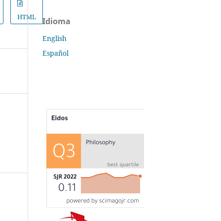
HTML
Idioma
English
Español
s