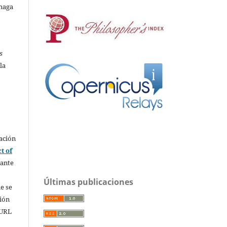
 haga
s
la
ación
t of
rante
Últimas publicaciones
e se
sión
 URL