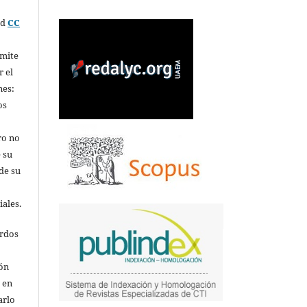
ed
CC
rmite
r el
nes:
os
ro no
 su
de su
iales.
erdos
ión
o en
arlo