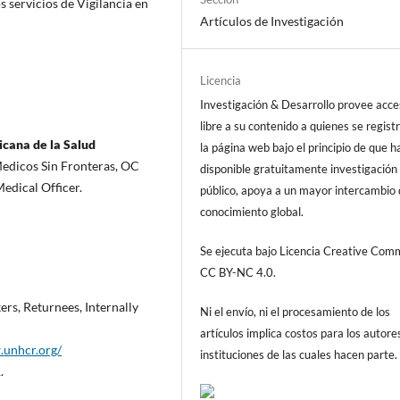
s servicios de Vigilancia en
Artículos de Investigación
Licencia
Investigación & Desarrollo provee acc
libre a su contenido a quienes se regist
cana de la Salud
la página web bajo el principio de que h
edicos Sin Fronteras, OC
disponible gratuitamente investigación 
edical Officer.
público, apoya a un mayor intercambio
conocimiento global.
Se ejecuta bajo Licencia Creative Co
CC BY-NC 4.0.
s, Returnees, Internally
Ni el envío, ni el procesamiento de los
artículos implica costos para los autore
.unhcr.org/
instituciones de las cuales hacen parte.
.