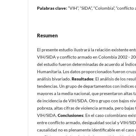
Palabras clave:
“VIH”, “SIDA”, “Colombia”, “conflicto
Resumen
El presente estudio ilustrará la relación existente ent
VIH/SIDA y conflicto armado en Colombia 2002 - 2
del estudio fueron determinadas de acuerdo al Índice
Humanitaria. Los datos proporcionados fueron cruz
análisis bivariado.
Resultados
: El análisis de los re
tendencias. Un grupo de departamentos con índices
mayores a la media nacional, que presentaron altas t
de incidencia de VIH/SIDA. Otro grupo con bajos nive
pobreza, altas cifras de violencia armada, pero bajas 
VIH/SIDA.
Conclusiones
: En el caso colombiano exi
entre conflicto armado, desigualdad social y VIH/SI
causalidad no es plenamente identificable en el caso