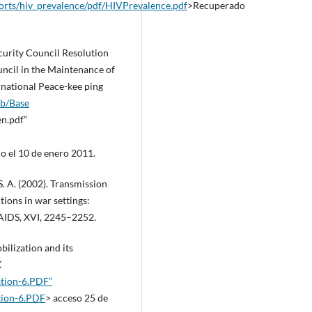
ports/hiv_prevalence/pdf/HIVPrevalence.pdf
>Recuperado
curity Council Resolution
uncil in the Maintenance of
rnational Peace-kee ping
ub/Base
n.pdf”
 el 10 de enero 2011.
 S. A. (2002). Transmission
ions in war settings:
. AIDS, XVI, 2245–2252.
ilization and its
K
ation-6.PDF”
ation-6.PDF
> acceso 25 de