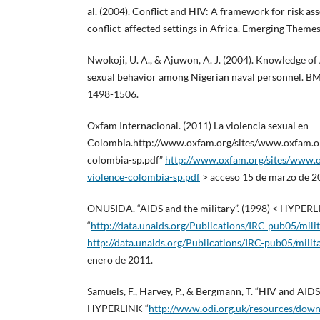
al. (2004). Conflict and HIV: A framework for risk a
conflict-affected settings in Africa. Emerging Themes 
Nwokoji, U. A., & Ajuwon, A. J. (2004). Knowledge of
sexual behavior among Nigerian naval personnel. BMC
1498-1506.
Oxfam Internacional. (2011) La violencia sexual en
Colombia.http://www.oxfam.org/sites/www.oxfam.org
colombia-sp.pdf”
http://www.oxfam.org/sites/www.ox
violence-colombia-sp.pdf
> acceso 15 de marzo de 2
ONUSIDA. “AIDS and the military”. (1998) < HYPER
“
http://data.unaids.org/Publications/IRC-pub05/mili
http://data.unaids.org/Publications/IRC-pub05/milit
enero de 2011.
Samuels, F., Harvey, P., & Bergmann, T. “HIV and AIDS
HYPERLINK “
http://www.odi.org.uk/resources/dow