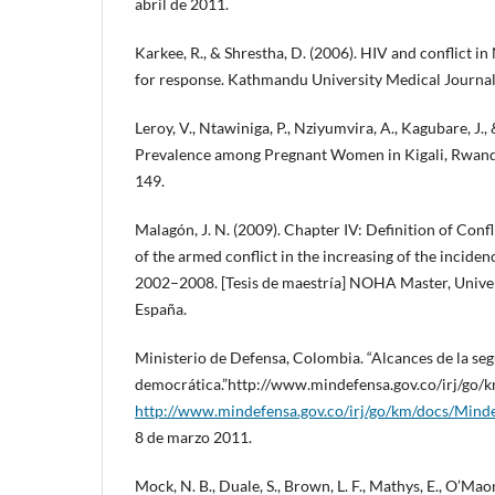
abril de 2011.
Karkee, R., & Shrestha, D. (2006). HIV and conflict in
for response. Kathmandu University Medical Journal, 
Leroy, V., Ntawiniga, P., Nziyumvira, A., Kagubare, J.,
Prevalence among Pregnant Women in Kigali, Rwanda
149.
Malagón, J. N. (2009). Chapter IV: Definition of Confli
of the armed conflict in the increasing of the incid
2002–2008. [Tesis de maestría] NOHA Master, Univer
España.
Ministerio de Defensa, Colombia. “Alcances de la se
democrática.”http://www.mindefensa.gov.co/irj/g
http://www.mindefensa.gov.co/irj/go/km/docs/Min
8 de marzo 2011.
Mock, N. B., Duale, S., Brown, L. F., Mathys, E., O’Maon