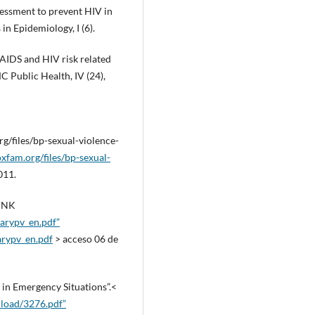
ssessment to prevent HIV in
in Epidemiology, I (6).
 AIDS and HIV risk related
 Public Health, IV (24),
/files/bp-sexual-violence-
fam.org/files/bp-sexual-
011.
LINK
tarypv_en.pdf”
arypv_en.pdf
> acceso 06 de
 in Emergency Situations”.<
nload/3276.pdf”