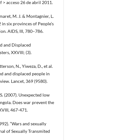
 > acceso 26 de abril 2011.
maret, M. J. & Montagnier, L.
in six provinces of People’s
ion. AIDS, III, 780–786.
ed and Displaced
ters, XXVIII; (3).
tterson, N., Yiweza, D., et al.
ted and displaced people in
view. Lancet, 369 (9580).
, S. (2007). Unexpected low
ngola. Does war prevent the
XVIII, 467-471.
1992). “Wars and sexually
rnal of Sexually Transmited