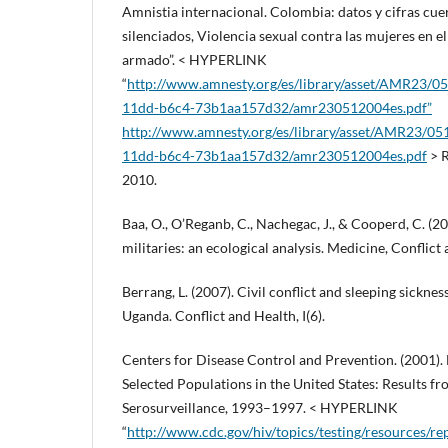
Amnistia internacional. Colombia: datos y cifras cu
silenciados, Violencia sexual contra las mujeres en e
armado”. < HYPERLINK
“
http://www.amnesty.org/es/library/asset/AMR23/0
11dd-b6c4-73b1aa157d32/amr230512004es.pdf”
http://www.amnesty.org/es/library/asset/AMR23/05
11dd-b6c4-73b1aa157d32/amr230512004es.pdf
> R
2010.
Baa, O., O’Reganb, C., Nachegac, J., & Cooperd, C. (2
militaries: an ecological analysis. Medicine, Conflict 
Berrang, L. (2007). Civil conflict and sleeping sicknes
Uganda. Conflict and Health, I(6).
Centers for Disease Control and Prevention. (2001).
Selected Populations in the United States: Results f
Serosurveillance, 1993–1997. < HYPERLINK
“
http://www.cdc.gov/hiv/topics/testing/resources/r