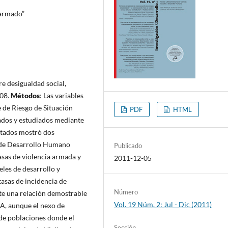
 armado”
re desigualdad social,
008.
Métodos
: Las variables
 de Riesgo de Situación
PDF
HTML
ados y estudiados mediante
sultados mostró dos
 de Desarrollo Humano
Publicado
asas de violencia armada y
2011-12-05
les de desarrollo y
tasas de incidencia de
Número
ste una relación demostrable
Vol. 19 Núm. 2: Jul - Dic (2011)
DA, aunque el nexo de
 de poblaciones donde el
Sección