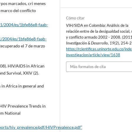
erpos marcados, crí menes
l marco del conflicto
Cómo citar
51/2004/es/1bfe86e8-faab-
VIH/SIDA en Colombia: Análisis de la
relación entre de la desigualdad social, 
y conflicto armado 2002 - 2008. (2011
1/2004/es/1bfe86e8-faab-
Investigación & Desarrollo
,
19
(2), 254-
ecuperado el 7 de marzo
https://rcientificas.uninorte.edu.co/ind
investigacion/article/view/1638
008). HIV/AIDS in African
Más formatos de cita
and Survival, XXIV (2).
s in Africa in general and
 HIV Prevalence Trends in
rom National
eports/hiv_prevalence/pdf/HIVPrevalence.pdf”