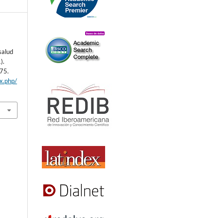
salud
).
275.
ex.php/