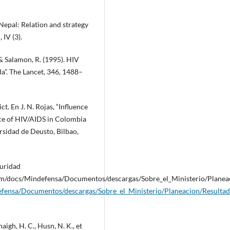
 Nepal: Relation and strategy
IV (3).
 & Salamon, R. (1995). HIV
”. The Lancet, 346, 1488–
ct. En J. N. Rojas, “Influence
ence of HIV/AIDS in Colombia
sidad de Deusto, Bilbao,
guridad
o/km/docs/Mindefensa/Documentos/descargas/Sobre_el_Ministerio/Pla
defensa/Documentos/descargas/Sobre_el_Ministerio/Planeacion/Resul
aigh, H. C., Husn, N. K., et