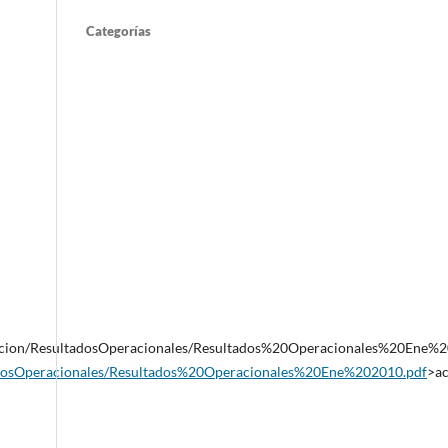
Categorías
neacion/ResultadosOperacionales/Resultados%20Operacionales%20Ene%2
tadosOperacionales/Resultados%20Operacionales%20Ene%202010.pdf
>a