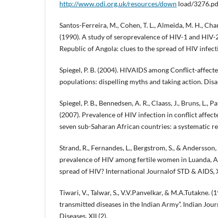
http://www.odi.org.uk/resources/down
load/3276.pdf
Santos-Ferreira, M., Cohen, T. L., Almeida, M. H., Cha
(1990). A study of seroprevalence of HIV-1 and HIV-2 
Republic of Angola: clues to the spread of HIV infect
Spiegel, P. B. (2004). HIVAIDS among Conflict-affect
populations: dispelling myths and taking action. Disas
Spiegel, P. B., Bennedsen, A. R., Claass, J., Bruns, L., Pa
(2007). Prevalence of HIV infection in conflict affec
seven sub-Saharan African countries: a systematic re
Strand, R., Fernandes, L., Bergstrom, S., & Andersson
prevalence of HIV among fertile women in Luanda, A
spread of HIV? International Journalof STD & AIDS, 
Tiwari, V., Talwar, S., V.V.Panvelkar, & M.A.Tutakne. (
transmitted diseases in the Indian Army”. Indian Jou
Diseases, XII (2).