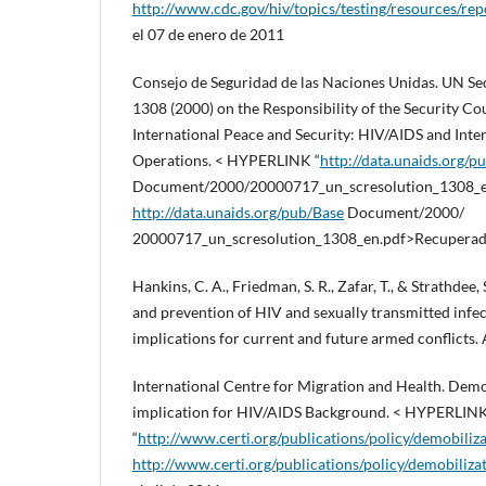
http://www.cdc.gov/hiv/topics/testing/resources/re
el 07 de enero de 2011
Consejo de Seguridad de las Naciones Unidas. UN Se
1308 (2000) on the Responsibility of the Security Co
International Peace and Security: HIV/AIDS and Inte
Operations. < HYPERLINK “
http://data.unaids.org/p
Document/2000/20000717_un_scresolution_1308_e
http://data.unaids.org/pub/Base
Document/2000/
20000717_un_scresolution_1308_en.pdf>Recuperado
Hankins, C. A., Friedman, S. R., Zafar, T., & Strathdee,
and prevention of HIV and sexually transmitted infect
implications for current and future armed conflicts
International Centre for Migration and Health. Demob
implication for HIV/AIDS Background. < HYPERLIN
“
http://www.certi.org/publications/policy/demobiliz
http://www.certi.org/publications/policy/demobiliz