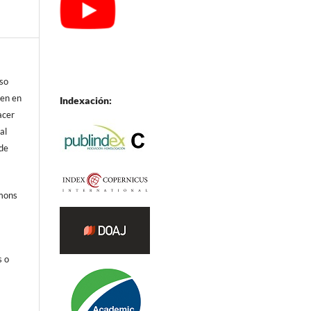
eso
ren en
Indexación:
acer
al
 de
mmons
s o