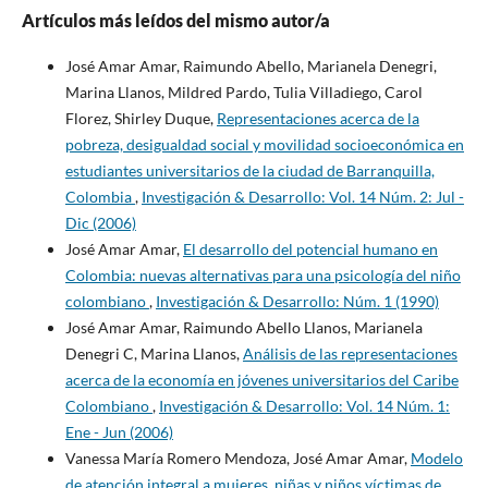
Artículos más leídos del mismo autor/a
José Amar Amar, Raimundo Abello, Marianela Denegri,
Marina Llanos, Mildred Pardo, Tulia Villadiego, Carol
Florez, Shirley Duque,
Representaciones acerca de la
pobreza, desigualdad social y movilidad socioeconómica en
estudiantes universitarios de la ciudad de Barranquilla,
Colombia
,
Investigación & Desarrollo: Vol. 14 Núm. 2: Jul -
Dic (2006)
José Amar Amar,
El desarrollo del potencial humano en
Colombia: nuevas alternativas para una psicología del niño
colombiano
,
Investigación & Desarrollo: Núm. 1 (1990)
José Amar Amar, Raimundo Abello Llanos, Marianela
Denegri C, Marina Llanos,
Análisis de las representaciones
acerca de la economía en jóvenes universitarios del Caribe
Colombiano
,
Investigación & Desarrollo: Vol. 14 Núm. 1:
Ene - Jun (2006)
Vanessa María Romero Mendoza, José Amar Amar,
Modelo
de atención integral a mujeres, niñas y niños víctimas de