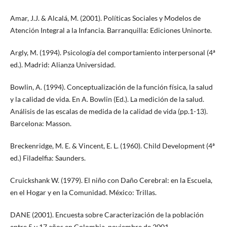
Amar, J.J. & Alcalá, M. (2001). Políticas Sociales y Modelos de
Atención Integral a la Infancia. Barranquilla: Ediciones Uninorte.
Argly, M. (1994). Psicología del comportamiento interpersonal (4ª
ed.). Madrid: Alianza Universidad.
Bowlin, A. (1994). Conceptualización de la función física, la salud
y la calidad de vida. En A. Bowlin (Ed.). La medición de la salud.
Análisis de las escalas de medida de la calidad de vida (pp.1-13).
Barcelona: Masson.
Breckenridge, M. E. & Vincent, E. L. (1960). Child Development (4ª
ed.) Filadelfia: Saunders.
Cruickshank W. (1979). El niño con Daño Cerebral: en la Escuela,
en el Hogar y en la Comunidad. México: Trillas.
DANE (2001). Encuesta sobre Caracterización de la población
entre 5 y 17 años en Colombia, noviembre de 2001.