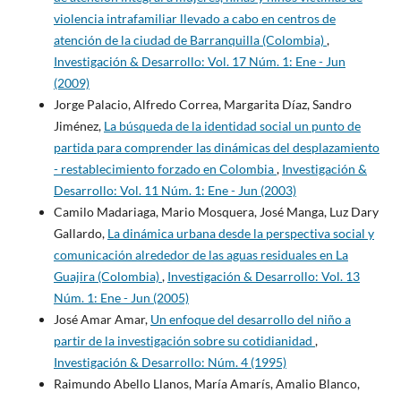
violencia intrafamiliar llevado a cabo en centros de
atención de la ciudad de Barranquilla (Colombia)
,
Investigación & Desarrollo: Vol. 17 Núm. 1: Ene - Jun
(2009)
Jorge Palacio, Alfredo Correa, Margarita Díaz, Sandro
Jiménez,
La búsqueda de la identidad social un punto de
partida para comprender las dinámicas del desplazamiento
- restablecimiento forzado en Colombia
,
Investigación &
Desarrollo: Vol. 11 Núm. 1: Ene - Jun (2003)
Camilo Madariaga, Mario Mosquera, José Manga, Luz Dary
Gallardo,
La dinámica urbana desde la perspectiva social y
comunicación alrededor de las aguas residuales en La
Guajira (Colombia)
,
Investigación & Desarrollo: Vol. 13
Núm. 1: Ene - Jun (2005)
José Amar Amar,
Un enfoque del desarrollo del niño a
partir de la investigación sobre su cotidianidad
,
Investigación & Desarrollo: Núm. 4 (1995)
Raimundo Abello Llanos, María Amarís, Amalio Blanco,