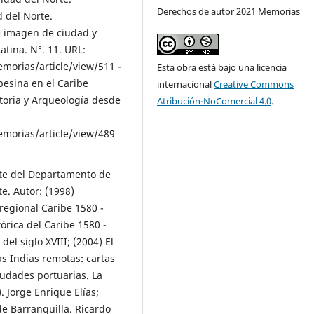
Derechos de autor 2021 Memorias
 del Norte.
de imagen de ciudad y
tina. N°. 11. URL:
emorias/article/view/511 -
Esta obra está bajo una licencia
pesina en el Caribe
internacional
Creative Commons
toria y Arqueología desde
Atribución-NoComercial 4.0
.
emorias/article/view/489
nte del Departamento de
te. Autor: (1998)
regional Caribe 1580 -
órica del Caribe 1580 -
el siglo XVIII; (2004) El
as Indias remotas: cartas
iudades portuarias. La
. Jorge Enrique Elías;
 de Barranquilla. Ricardo