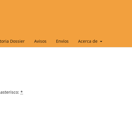
oria Dossier
Avisos
Envíos
Acerca de
asterisco:
*