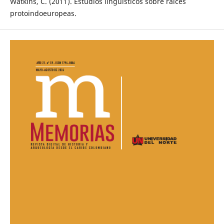
Watkins, C. (2011). Estudios lingüísticos sobre raíces
protoindoeuropeas.