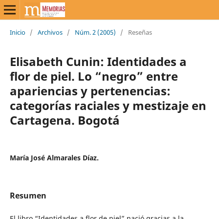
Inicio
/
Archivos
/
Núm. 2 (2005)
/
Reseñas
Elisabeth Cunin: Identidades a
flor de piel. Lo “negro” entre
apariencias y pertenencias:
categorías raciales y mestizaje en
Cartagena. Bogotá
María José Almarales Díaz.
Resumen
El libro “Identidades a flor de piel” nació gracias a la