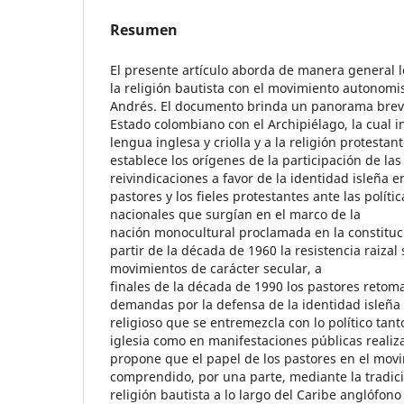
Resumen
El presente artículo aborda de manera general l
la religión bautista con el movimiento autonomist
Andrés. El documento brinda un panorama breve
Estado colombiano con el Archipiélago, la cual i
lengua inglesa y criolla y a la religión protestante
establece los orígenes de la participación de las 
reivindicaciones a favor de la identidad isleña en
pastores y los fieles protestantes ante las políti
nacionales que surgían en el marco de la
nación monocultural proclamada en la constituci
partir de la década de 1960 la resistencia raizal
movimientos de carácter secular, a
finales de la década de 1990 los pastores retoma
demandas por la defensa de la identidad isleña
religioso que se entremezcla con lo político tant
iglesia como en manifestaciones públicas realizad
propone que el papel de los pastores en el movi
comprendido, por una parte, mediante la tradició
religión bautista a lo largo del Caribe anglófono 