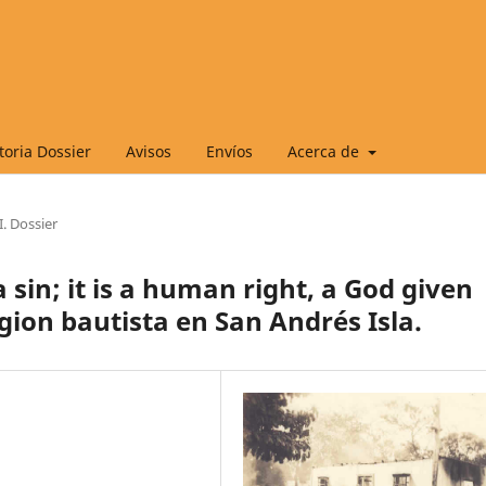
oria Dossier
Avisos
Envíos
Acerca de
I. Dossier
 sin; it is a human right, a God given
gion bautista en San Andrés Isla.