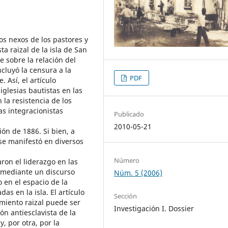
os nexos de los pastores y
a raizal de la isla de San
 sobre la relación del
ncluyó la censura a la
PDF
. Así, el artículo
iglesias bautistas en las
 la resistencia de los
cas integracionistas
Publicado
2010-05-21
ón de 1886. Si bien, a
 se manifestó en diversos
Número
ron el liderazgo en las
 mediante un discurso
Núm. 5 (2006)
o en el espacio de la
as en la isla. El artículo
Sección
miento raizal puede ser
Investigación I. Dossier
n antiesclavista de la
y, por otra, por la