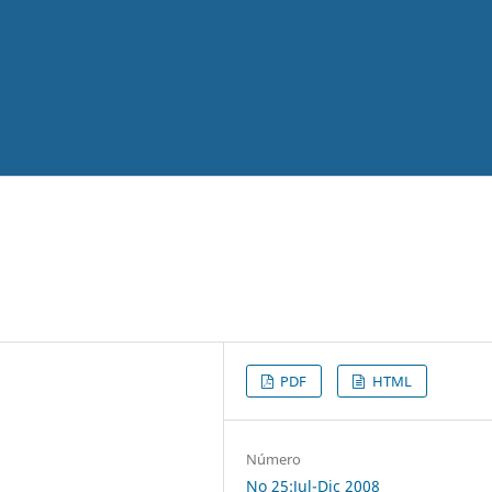
PDF
HTML
Número
No 25:Jul-Dic 2008