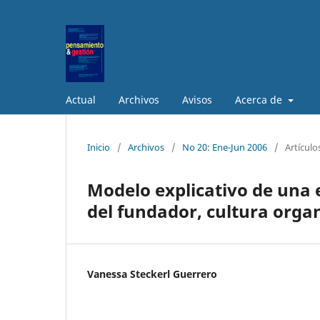
Actual
Archivos
Avisos
Acerca de
Inicio
/
Archivos
/
No 20: Ene-Jun 2006
/
Artículo
Modelo explicativo de una 
del fundador, cultura orga
Vanessa Steckerl Guerrero