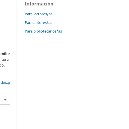
Información
Para lectores/as
Para autores/as
Para bibliotecarios/as
miliar
ultura
do.
ndex.p