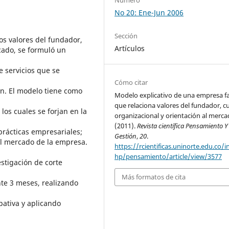
No 20: Ene-Jun 2006
Sección
los valores del fundador,
Artículos
rcado, se formuló un
e servicios que se
Cómo citar
ón. El modelo tiene como
Modelo explicativo de una empresa fa
que relaciona valores del fundador, c
los cuales se forjan en la
organizacional y orientación al merca
(2011).
Revista científica Pensamiento Y
 prácticas empresariales;
Gestión
,
20
.
al mercado de la empresa.
https://rcientificas.uninorte.edu.co/i
hp/pensamiento/article/view/3577
estigación de corte
Más formatos de cita
nte 3 meses, realizando
pativa y aplicando