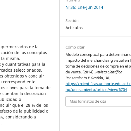
N°36: Ene-Jun 2014
Sección
Artículos
 supermercados de la
Cómo citar
icación de los conceptos
Modelo conceptual para determinar e
e la misma.
impacto del merchandising visual en l
 y cuantitativas para la
toma de decisiones de compra en el 
rcados seleccionados,
de venta. (2014).
Revista científica
os obtenidos y concluir
Pensamiento Y Gestión
,
36
.
su correspondiente
https://rcientificas.uninorte.edu.co/i
tos claves para la toma de
hp/pensamiento/article/view/6704
se cuentan la decoración
ublicidad o
Más formatos de cita
ncluir que el 28 % de los
efecto de la publicidad o
 %, considerando a
.