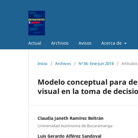
Actual
Archivos
Avisos
Acerca de
Inicio
/
Archivos
/
N°36: Ene-Jun 2014
/
Artículos
Modelo conceptual para de
visual en la toma de decis
Claudia Janeth Ramírez Beltrán
Universidad Autónoma de Bucaramanga
Luis Gerardo Alférez Sandoval