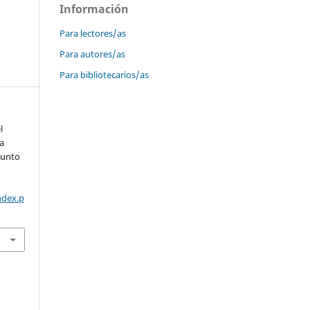
Información
Para lectores/as
Para autores/as
Para bibliotecarios/as
l
a
punto
ndex.p